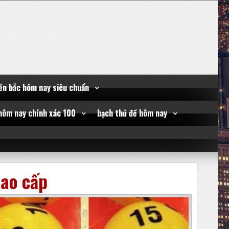
iền bắc hôm nay siêu chuẩn
 hôm nay chính xác 100
bạch thủ đề hôm nay
cao cấp