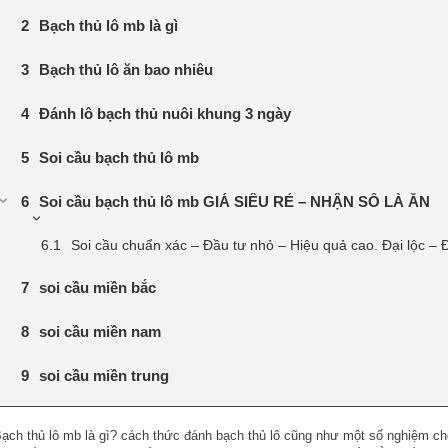
Bạch thủ lô mb là gì
Bạch thủ lô ăn bao nhiêu
Đánh lô bạch thủ nuôi khung 3 ngày
Soi cầu bạch thủ lô mb
Soi cầu bạch thủ lô mb GIÁ SIÊU RẺ – NHẬN SỐ LÀ ĂN
Soi cầu chuẩn xác – Đầu tư nhỏ – Hiệu quả cao. Đại lộc – Đ
soi cầu miền bắc
soi cầu miền nam
soi cầu miền trung
ạch thủ lô mb là gì? cách thức đánh bạch thủ lô cũng như một số nghiệm cho