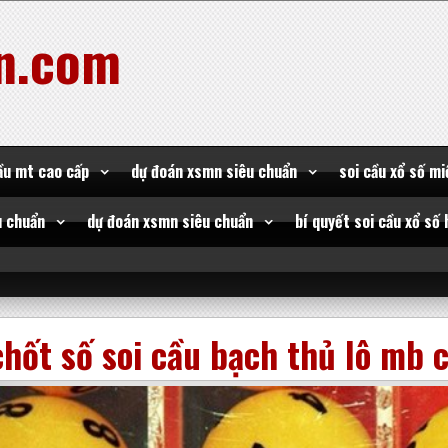
n.com
ầu mt cao cấp
dự đoán xsmn siêu chuẩn
soi cầu xổ số m
u chuẩn
dự đoán xsmn siêu chuẩn
bí quyết soi cầu xổ số
chốt số soi cầu bạch thủ lô mb 