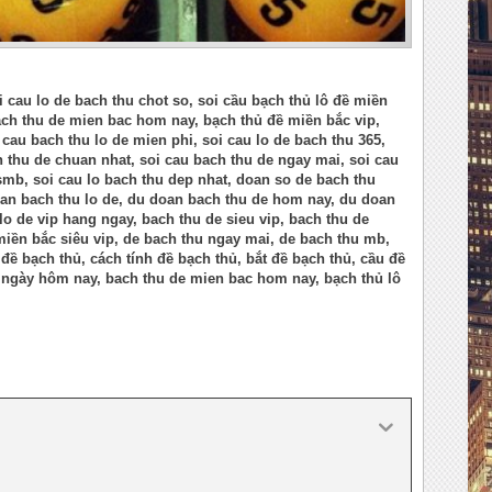
 cau lo de bach thu chot so, soi cầu bạch thủ lô đề miền
bach thu de mien bac hom nay, bạch thủ đề miền bắc vip,
au bach thu lo de mien phi, soi cau lo de bach thu 365,
h thu de chuan nhat, soi cau bach thu de ngay mai, soi cau
smb, soi cau lo bach thu dep nhat, doan so de bach thu
an bach thu lo de, du doan bach thu de hom nay, du doan
lo de vip hang ngay, bach thu de sieu vip, bach thu de
miền bắc siêu vip, de bach thu ngay mai, de bach thu mb,
 đề bạch thủ, cách tính đề bạch thủ, bắt đề bạch thủ, cầu đề
c ngày hôm nay, bach thu de mien bac hom nay, bạch thủ lô