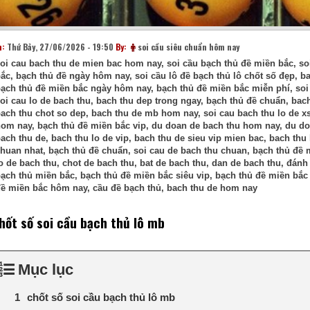
n:
Thứ Bảy, 27/06/2026 - 19:50
By:
soi cầu siêu chuẩn hôm nay
oi cau bach thu de mien bac hom nay, soi cầu bạch thủ đề miền bắc, soi
ắc, bạch thủ đề ngày hôm nay, soi cầu lô đề bạch thủ lô chốt số đẹp, 
ạch thủ đề miền bắc ngày hôm nay, bạch thủ đề miền bắc miễn phí, soi c
oi cau lo de bach thu, bach thu dep trong ngay, bạch thủ đề chuẩn, bac
ach thu chot so dep, bach thu de mb hom nay, soi cau bach thu lo de x
om nay, bạch thủ đề miền bắc vip, du doan de bach thu hom nay, du do
ach thu de, bach thu lo de vip, bach thu de sieu vip mien bac, bach thu 
huan nhat, bạch thủ đề chuẩn, soi cau de bach thu chuan, bạch thủ đề 
o de bach thu, chot de bach thu, bat de bach thu, dan de bach thu, đánh
ạch thủ miền bắc, bạch thủ đề miền bắc siêu vip, bạch thủ đề miền bắ
ề miền bắc hôm nay, cầu đề bạch thủ, bach thu de hom nay
hốt số soi cầu bạch thủ lô mb
Mục lục
chốt số soi cầu bạch thủ lô mb