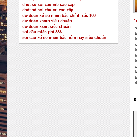
chốt số soi cầu mb cao cấp
chốt số soi cầu mt cao cấp
dự đoán xổ số miền bắc chính xác 100
O
dự đoán xsmn siêu chuẩn
dự đoán xsmt siêu chuẩn
s
soi cầu miễn phí 888
b
soi cầu xổ số miền bắc hôm nay siêu chuẩn
b
s
b
h
b
c
l
b
đ
c