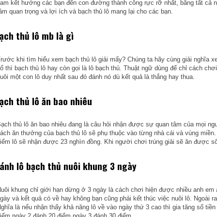
am kết hướng các bạn đến con đường thành công rực rỡ nhất, bằng tất cả n
ầm quan trọng và lợi ích và bạch thủ lô mang lại cho các bạn.
ạch thủ lô mb là gì
rước khi tìm hiểu xem bạch thủ lô giải mấy? Chúng ta hãy cùng giải nghĩa xe
ố thì bạch thủ lô hay còn gọi là lô bạch thủ. Thuật ngữ dùng để chỉ cách chơ
uôi một con lô duy nhất sau đó đánh nó dù kết quả là thắng hay thua.
ạch thủ lô ăn bao nhiêu
ạch thủ lô ăn bao nhiêu đang là câu hỏi nhận được sự quan tâm của mọi ngườ
ách ăn thưởng của bạch thủ lô sẽ phụ thuộc vào từng nhà cái và vùng miền.
iểm lô sẽ nhận được 23 nghìn đồng. Khi người chơi trúng giải sẽ ăn được số 
ánh lô bạch thủ nuôi khung 3 ngày
uôi khung chỉ giới hạn dừng ở 3 ngày là cách chơi hiện được nhiều anh em á
gày và kết quả có về hay không bạn cũng phải kết thúc việc nuôi lô. Ngoài r
ghĩa là nếu nhận thấy khả năng lô về vào ngày thứ 3 cao thì gia tăng số tiền 
iểm ngày 2 đánh 20 điểm ngày 3 đánh 30 điểm.