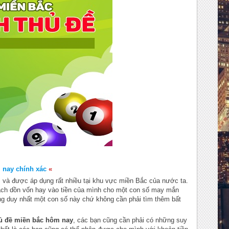
 nay chính xác
«
 và được áp dụng rất nhiều tại khu vực miền Bắc của nước ta.
cách dồn vốn hay vào tiền của mình cho một con số may mắn
dùng duy nhất một con số này chứ không cần phải tìm thêm bất
hủ đề miền bắc hôm nay
, các bạn cũng cần phải có những suy