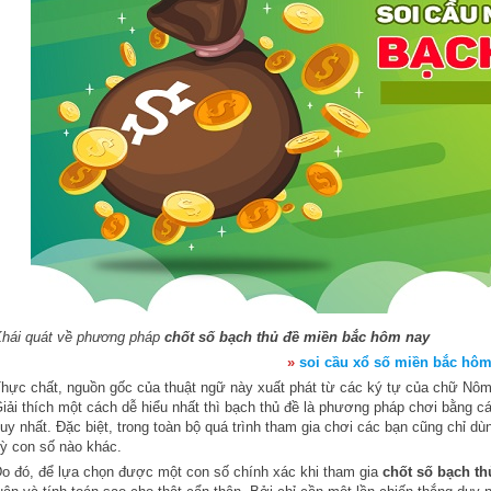
hái quát về phương pháp
chốt số bạch thủ đề miền bắc hôm nay
»
soi cầu xổ số miền bắc hôm
hực chất, nguồn gốc của thuật ngữ này xuất phát từ các ký tự của chữ Nôm
iải thích một cách dễ hiểu nhất thì bạch thủ đề là phương pháp chơi bằng 
uy nhất. Đặc biệt, trong toàn bộ quá trình tham gia chơi các bạn cũng chỉ 
ỳ con số nào khác.
o đó, để lựa chọn được một con số chính xác khi tham gia
chốt số bạch t