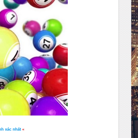
nh xác nhất
«