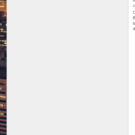
l
c
C
B
b
đ