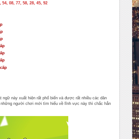
, 54, 08, 77, 58, 28, 45, 92
ấp
ấp
ấp
cấp
cấp
cấp
 cấp
t ngữ này xuất hiện rất phổ biến và được rất nhiều các dân
 những người chơi mới tìm hiểu về lĩnh vực này thì chắc hẳn