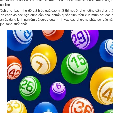
uận và tính toán sao cho thật cẩn thận. Bởi chỉ cần một lần chiến thắng duy
ực lớn.
ách chơi bạch thủ đề đạt hiệu quả cao nhất thì người chơi cũng cần phải th
ên cạnh đó các bạn cũng cần phải chuẩn bị sẵn tinh thần của mình bởi các 
ạn áp dụng kinh nghiệm cá cược của mình vào các phương pháp soi cầu nà
ịnh sáng suốt nhất.