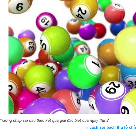
hương pháp soi cầu theo kết quả giải đặc biệt của ngày thứ 2
»
cách soi bạch thủ lô chí