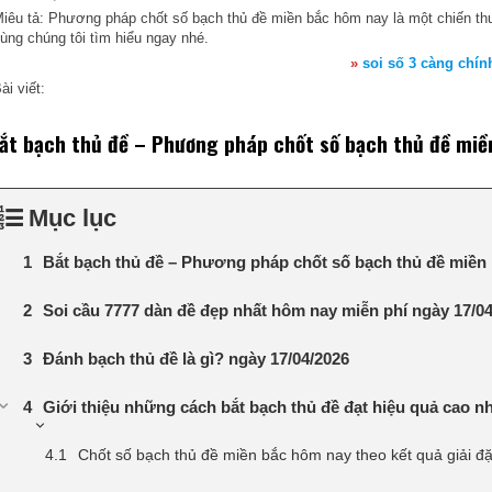
iêu tả: Phương pháp chốt số bạch thủ đề miền bắc hôm nay là một chiến th
ùng chúng tôi tìm hiểu ngay nhé.
»
soi số 3 càng chín
ài viết:
ắt bạch thủ đề – Phương pháp chốt số bạch thủ đề mi
Mục lục
Bắt bạch thủ đề – Phương pháp chốt số bạch thủ đề miền
Soi cầu 7777 dàn đề đẹp nhất hôm nay miễn phí ngày 17/0
Đánh bạch thủ đề là gì? ngày 17/04/2026
Giới thiệu những cách bắt bạch thủ đề đạt hiệu quả cao nh
Chốt số bạch thủ đề miền bắc hôm nay theo kết quả giải đặ