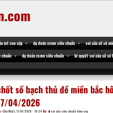
n.com
ầu mt cao cấp
dự đoán xsmn siêu chuẩn
soi cầu xổ số m
u chuẩn
dự đoán xsmn siêu chuẩn
bí quyết soi cầu xổ số
chốt số bạch thủ đề miền bắc h
17/04/2026
n:
Chủ Nhật, 11/01/2026 - 19:24
By:
soi cầu siêu chuẩn hôm nay