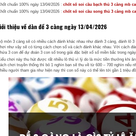
hốt chuẩn 100% ngày 13/04/2026 :
chốt số soi cầu bạch thủ 3 càng mb c
hốt chuẩn 100% ngày 13/04/2026 :
chốt số soi cầu song thủ 3 càng mb c
iới thiệu về dàn đề 3 càng ngày 13/04/2026
ộ môn 3 càng sẽ có nhiều cách đánh khác nhau như đánh 3 càng, đánh lô 3 
hơi như vậy sẽ có từng cách chọn số và cách đánh khác nhau. Với cách đán
hứa 3 con để dự đoán 3 con số trong giải đặc biệt xổ số miền bắc trong ngày
iểu chơi này thu hút được rất nhiều lô thủ vì lý do là mức tiền thưởng khi 
ách chơi truyền thống thì bỏ 1 nghìn bạn sẽ thu về từ 600 – 700 nghìn nếu 
hiều người tham gia như hiện nay thì con số này có thể lên tới gần 1 triệu đ