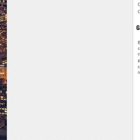
C
C
G
B
c
c
K
c
n