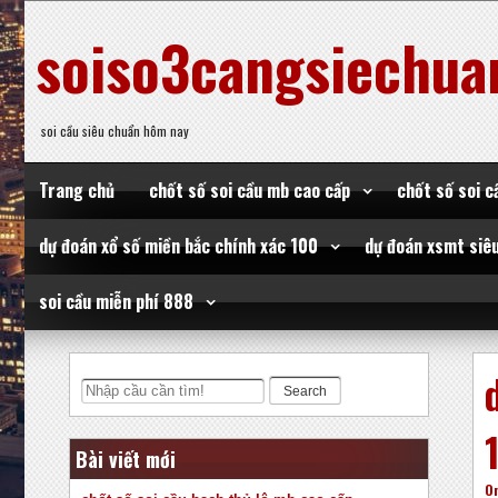
Skip
to
soiso3cangsiechua
content
soi cầu siêu chuẩn hôm nay
Trang chủ
chốt số soi cầu mb cao cấp
chốt số soi c
dự đoán xổ số miền bắc chính xác 100
dự đoán xsmt siê
soi cầu miễn phí 888
Search
Bài viết mới
O