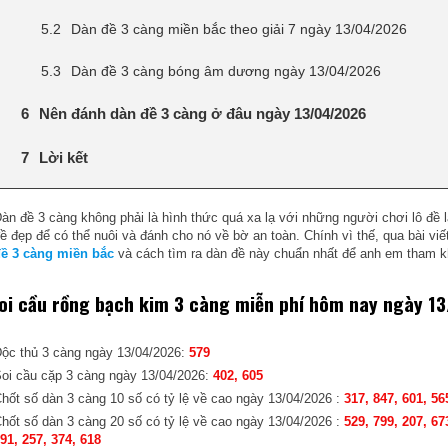
Dàn đề 3 càng miền bắc theo giải 7 ngày 13/04/2026
Dàn đề 3 càng bóng âm dương ngày 13/04/2026
Nên đánh dàn đề 3 càng ở đâu ngày 13/04/2026
Lời kết
àn đề 3 càng không phải là hình thức quá xa lạ với những người chơi lô đề 
ề đẹp để có thể nuôi và đánh cho nó về bờ an toàn. Chính vì thế, qua bài vi
ề 3 càng miền bắc
và cách tìm ra dàn đề này chuẩn nhất để anh em tham k
oi cầu rồng bạch kim 3 càng miễn phí hôm nay ngày 1
ộc thủ 3 càng ngày 13/04/2026:
579
oi cầu cặp 3 càng ngày 13/04/2026:
402, 605
hốt số dàn 3 càng 10 số có tỷ lệ về cao ngày 13/04/2026 :
317, 847, 601, 56
hốt số dàn 3 càng 20 số có tỷ lệ về cao ngày 13/04/2026 :
529, 799, 207, 67
91, 257, 374, 618