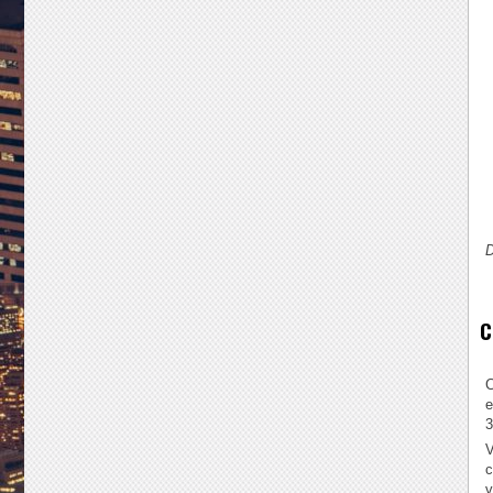
D
C
C
e
3
V
v