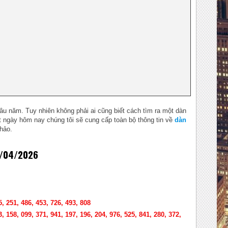
lâu năm. Tuy nhiên không phải ai cũng biết cách tìm ra một dàn
ết ngày hôm nay chúng tôi sẽ cung cấp toàn bộ thông tin về
dàn
hảo.
3/04/2026
5, 251, 486, 453, 726, 493, 808
3, 158, 099, 371, 941, 197, 196, 204, 976, 525, 841, 280, 372,