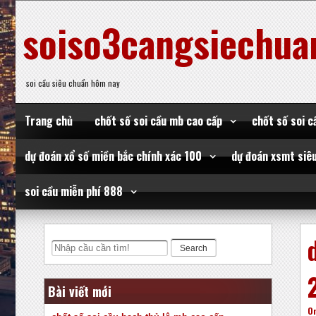
Skip
to
soiso3cangsiechua
content
soi cầu siêu chuẩn hôm nay
Trang chủ
chốt số soi cầu mb cao cấp
chốt số soi c
dự đoán xổ số miền bắc chính xác 100
dự đoán xsmt siê
soi cầu miễn phí 888
Search
Bài viết mới
O