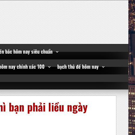
iền bắc hôm nay siêu chuẩn
 hôm nay chính xác 100
bạch thủ đề hôm nay
ì bạn phải liều ngày