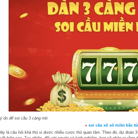
ý do để soi cầu 3 càng mb
»
soi cầu xổ số miền bắc t
ây là câu hỏi khá thú vị được nhiều cược thủ quan tâm. Theo đó, dự đoán 3
uất hiện cao. Tuy nhiên, đối với người có kinh nghiệm, bạn sẽ nhận ra rằng