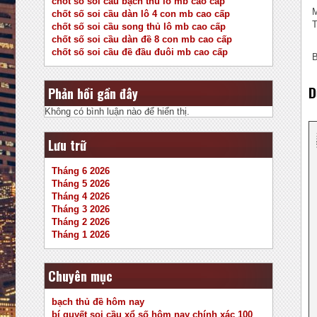
chốt số soi cầu bạch thủ lô mb cao cấp
M
chốt số soi cầu dàn lô 4 con mb cao cấp
T
chốt số soi cầu song thủ lô mb cao cấp
chốt số soi cầu dàn đề 8 con mb cao cấp
chốt số soi cầu đề đầu đuôi mb cao cấp
B
D
Phản hồi gần đây
Không có bình luận nào để hiển thị.
Lưu trữ
Tháng 6 2026
Tháng 5 2026
Tháng 4 2026
Tháng 3 2026
Tháng 2 2026
Tháng 1 2026
Chuyên mục
bạch thủ đề hôm nay
bí quyết soi cầu xổ số hôm nay chính xác 100