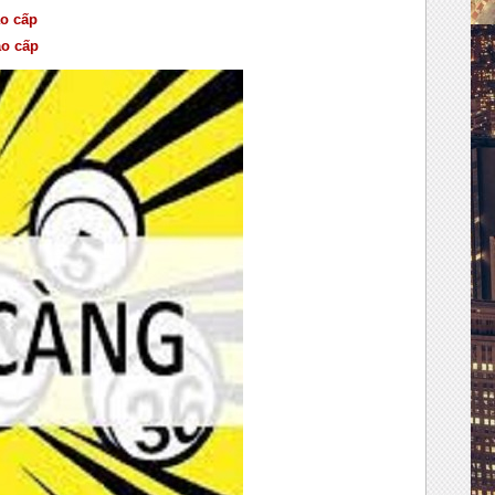
ao cấp
ao cấp