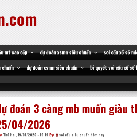
n.com
ầu mt cao cấp
dự đoán xsmn siêu chuẩn
soi cầu xổ số m
u chuẩn
dự đoán xsmn siêu chuẩn
bí quyết soi cầu xổ số
dự đoán 3 càng mb muốn giàu th
25/04/2026
n:
Thứ Hai, 19/01/2026 - 19:19
By:
soi cầu siêu chuẩn hôm nay