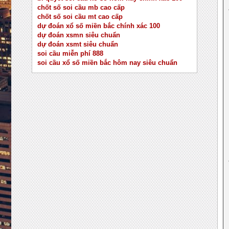
chốt số soi cầu mb cao cấp
chốt số soi cầu mt cao cấp
dự đoán xổ số miền bắc chính xác 100
dự đoán xsmn siêu chuẩn
dự đoán xsmt siêu chuẩn
soi cầu miễn phí 888
soi cầu xổ số miền bắc hôm nay siêu chuẩn