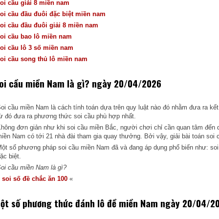
oi cầu giải 8 miền nam
oi cầu đầu đuôi đặc biệt miền nam
oi cầu đầu đuôi giải 8 miền nam
oi cầu bao lô miền nam
oi cầu lô 3 số miền nam
oi cầu song thủ lô miền nam
oi cầu miền Nam là gì? ngày 20/04/2026
oi cầu miền Nam là cách tính toán dựa trên quy luật nào đó nhằm đưa ra kế
ừ đó đưa ra phương thức soi cầu phù hợp nhất.
hông đơn giản như khi soi cầu miền Bắc, người chơi chỉ cần quan tâm đến du
iền Nam có tới 21 nhà đài tham gia quay thưởng. Bởi vậy, giải bài toán soi
ột số phương pháp soi cầu miền Nam đã và đang áp dụng phổ biến như: soi the
ặc biệt.
oi cầu miền Nam là gì?
»
soi số đề chắc ăn 100
«
ột số phương thức đánh lô đề miền Nam ngày 20/04/2