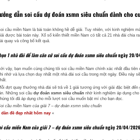
ướng dẫn soi cầu dự đoán xsmn siêu chuẩn dành cho c
oi cầu miền Nam là bài toán không hề dễ giải. Tuy nhiên, với kinh nghiệm m
iải được bài toán này. Xổ số kiến thiết miền Nam có tất cả 21 nhà đài chia r
ài quay và công bố kết quả.
họn 1 nhà đài để làm căn cứ soi cầu dự đoán xsmn siêu chuẩn
ngày 20/0
ởi vậy, bạn muốn cùng chúng tôi soi cầu miền Nam chính xác nhất đầu tiên 
hi nhớ và lựa chọn duy nhất một nhà đài soi cầu trong một ngày. Điều này sẽ
hất.
ỗi đợt quay thưởng nhà đài sẽ trả về 1 giải tương ứng với giải đặc biệt đến 
ần. Những soi cầu
dự đoán xsmn siêu chuẩn
nhờ kinh nghiệm áp dụng cho 
húng tôi đã áp dụng cho mỗi lượt soi cầu muốn bật mí cho bạn đọc.
oi cầu miền Nam của giải 7 – dự đoán xsmn siêu chuẩn
»
dàn đề đẹp nhất hôm nay
«
oi cầu miền Nam của giải 7 – dự đoán xsmn siêu chuẩn
ngày 20/04/202