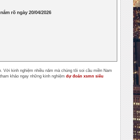
 nắm rõ ngày 20/04/2026
. Với kinh nghiệm nhiều năm mà chúng tôi soi cầu miền Nam
i tham khảo ngay những kinh nghiệm
dự đoán xsmn siêu