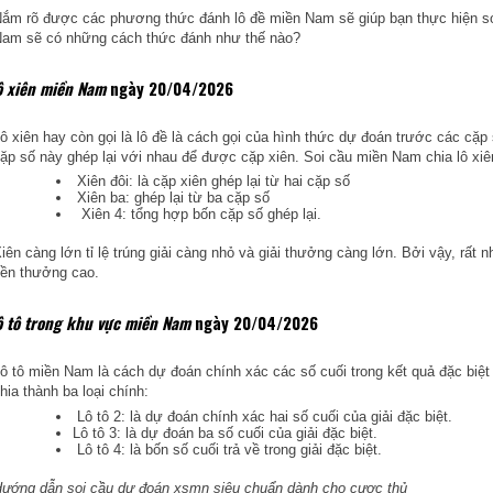
ắm rõ được các phương thức đánh lô đề miền Nam sẽ giúp bạn thực hiện soi
am sẽ có những cách thức đánh như thế nào?
ô xiên miền Nam
ngày 20/04/2026
ô xiên hay còn gọi là lô đề là cách gọi của hình thức dự đoán trước các cặ
ặp số này ghép lại với nhau để được cặp xiên. Soi cầu miền Nam chia lô xiê
Xiên đôi: là cặp xiên ghép lại từ hai cặp số
Xiên ba: ghép lại từ ba cặp số
Xiên 4: tổng hợp bốn cặp số ghép lại.
iên càng lớn tỉ lệ trúng giải càng nhỏ và giải thưởng càng lớn. Bởi vậy, rất
iền thưởng cao.
ô tô trong khu vực miền Nam
ngày 20/04/2026
ô tô miền Nam là cách dự đoán chính xác các số cuối trong kết quả đặc biệt
hia thành ba loại chính:
Lô tô 2: là dự đoán chính xác hai số cuối của giải đặc biệt.
Lô tô 3: là dự đoán ba số cuối của giải đặc biệt.
Lô tô 4: là bốn số cuối trả về trong giải đặc biệt.
ướng dẫn soi cầu dự đoán xsmn siêu chuẩn dành cho cược thủ