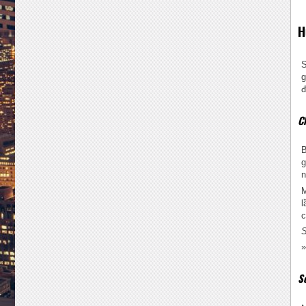
H
S
g
đ
C
B
g
n
M
l
c
S
S