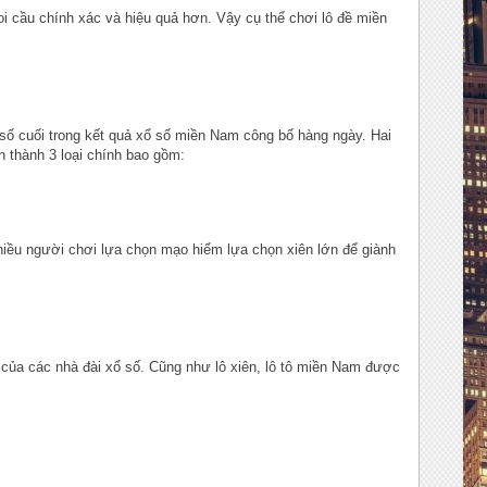
 cầu chính xác và hiệu quả hơn. Vậy cụ thể chơi lô đề miền
p số cuối trong kết quả xổ số miền Nam công bố hàng ngày. Hai
n thành 3 loại chính bao gồm:
 nhiều người chơi lựa chọn mạo hiểm lựa chọn xiên lớn để giành
 của các nhà đài xổ số. Cũng như lô xiên, lô tô miền Nam được