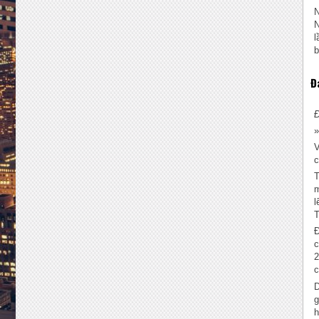
N
N
l
b
Đ
Đ
V
c
T
m
l
T
Đ
c
2
c
D
g
h