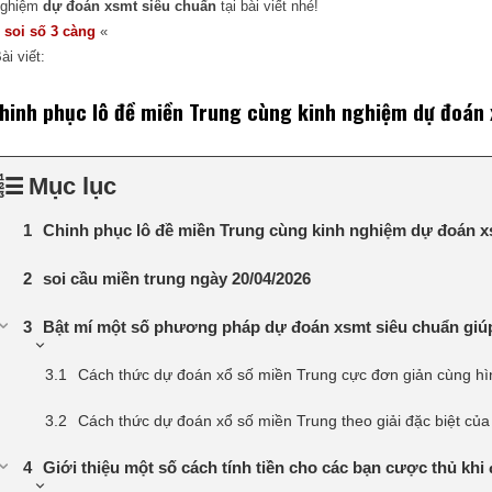
nghiệm
dự đoán xsmt siêu chuẩn
tại bài viết nhé!
»
soi số 3 càng
«
ài viết:
hinh phục lô đề miền Trung cùng kinh nghiệm dự đoán
Mục lục
Chinh phục lô đề miền Trung cùng kinh nghiệm dự đoán x
soi cầu miền trung ngày 20/04/2026
Bật mí một số phương pháp dự đoán xsmt siêu chuẩn giúp
Cách thức dự đoán xổ số miền Trung cực đơn giản cùng h
Cách thức dự đoán xổ số miền Trung theo giải đặc biệt củ
Giới thiệu một số cách tính tiền cho các bạn cược thủ khi