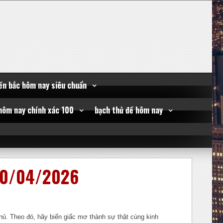
iền bắc hôm nay siêu chuẩn
 hôm nay chính xác 100
bạch thủ đề hôm nay
20/04/2026
hủ. Theo đó, hãy biến giấc mơ thành sự thật cùng kinh