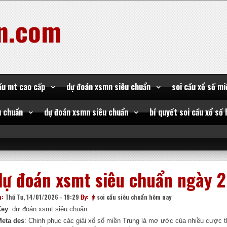
n.com
ầu mt cao cấp
dự đoán xsmn siêu chuẩn
soi cầu xổ số m
u chuẩn
dự đoán xsmn siêu chuẩn
bí quyết soi cầu xổ số
dự đoán xsmt siêu chuẩn ngày 
n:
Thứ Tư, 14/01/2026 - 19:29
By:
soi cầu siêu chuẩn hôm nay
Key
: dự đoán xsmt siêu chuẩn
eta des
: Chinh phục các giải xổ số miền Trung là mơ ước của nhiều cược t