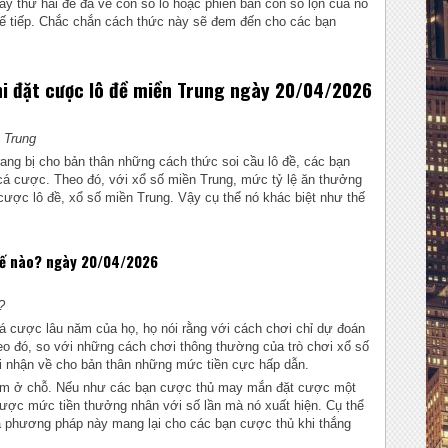
 thứ hai đề đã về con số lô hoặc phiên bản con số lộn của nó
ế tiếp. Chắc chắn cách thức này sẽ đem đến cho các bạn
khi đặt cược lô đề miền Trung ngày 20/04/2026
n Trung
rang bị cho bản thân những cách thức soi cầu lô đề, các bạn
cá cược. Theo đó, với xổ số miền Trung, mức tỷ lệ ăn thưởng
ược lô đề, xổ số miền Trung. Vậy cụ thể nó khác biệt như thế
thế nào? ngày 20/04/2026
?
á cược lâu năm của họ, họ nói rằng với cách chơi chỉ dự đoán
heo đó, so với những cách chơi thông thường của trò chơi xổ số
i nhận về cho bản thân những mức tiền cực hấp dẫn.
y nằm ở chỗ. Nếu như các bạn cược thủ may mắn đặt cược một
 được mức tiền thưởng nhân với số lần mà nó xuất hiện. Cụ thể
mà phương pháp này mang lại cho các bạn cược thủ khi thắng