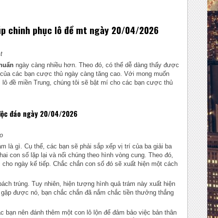
úp chinh phục lô đề mt ngày 20/04/2026
t
chuẩn
ngày càng nhiều hơn. Theo đó, có thể dễ dàng thấy được
 của các bạn cược thủ ngày càng tăng cao. Với mong muốn
lô đề miền Trung, chúng tôi sẽ bật mí cho các bạn cược thủ
 độc đáo ngày 20/04/2026
o
là gì. Cụ thể, các bạn sẽ phải sắp xếp vị trí của ba giải ba
ai con số lặp lại và nối chúng theo hình vòng cung. Theo đó,
 cho ngày kế tiếp. Chắc chắn con số đó sẽ xuất hiện một cách
ch trúng. Tuy nhiên, hiện tượng hình quả trám này xuất hiện
ắt gặp được nó, bạn chắc chắn đã nắm chắc tiền thưởng thắng
ác bạn nên đánh thêm một con lô lộn để đảm bảo việc bản thân