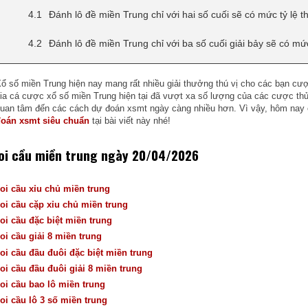
Đánh lô đề miền Trung chỉ với hai số cuối sẽ có mức tỷ lệ
Đánh lô đề miền Trung chỉ với ba số cuối giải bảy sẽ có m
ổ số miền Trung hiện nay mang rất nhiều giải thưởng thú vị cho các bạn cư
ia cá cược xổ số miền Trung hiện tại đã vượt xa số lượng của các cược t
uan tâm đến các cách dự đoán xsmt ngày càng nhiều hơn. Vì vậy, hôm nay
oán xsmt siêu chuẩn
tại bài viết này nhé!
oi cầu miền trung ngày 20/04/2026
oi cầu xỉu chủ miền trung
oi cầu cặp xỉu chủ miền trung
oi cầu đặc biệt miền trung
oi cầu giải 8 miền trung
oi cầu đầu đuôi đặc biệt miền trung
oi cầu đầu đuôi giải 8 miền trung
oi cầu bao lô miền trung
oi cầu lô 3 số miền trung