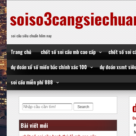
Skip
to
soiso3cangsiechua
content
soi cầu siêu chuẩn hôm nay
Trang chủ
chốt số soi cầu mb cao cấp
chốt số soi c
dự đoán xổ số miền bắc chính xác 100
dự đoán xsmt siê
soi cầu miễn phí 888
Search
O
Bài viết mới
M