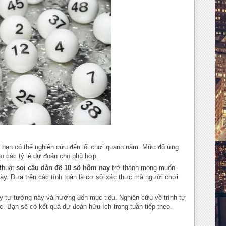
ng bạn có thể nghiên cứu đến lối chơi quanh năm. Mức độ ứng
ao các tỷ lệ dự đoán cho phù hợp.
 thuật
soi cầu dàn đề 10 số hôm nay
trở thành mong muốn
này. Dựa trên các tính toán là cơ sở xác thực mà người chơi
ay tư tưởng này và hướng đến mục tiêu. Nghiên cứu về trình tự
. Bạn sẽ có kết quả dự đoán hữu ích trong tuần tiếp theo.