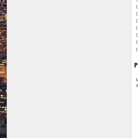
C
C
C
C
C
C
C
P
M
đ