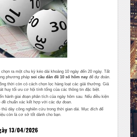
ẽ chọn ra một chu kỳ kéo dài khoảng 10 ngày đến 20 ngày. Tất
 cùng phương pháp
soi cầu dàn đề 10 số hôm nay
để dự đoán.
ồng thời còn có cách chọn lọc hàng loạt các giải thưởng. Giả
t huy tối ưu cơ hội tính tổng của các thông tin đặc biệt.
iến hành giai đoạn phân tích của ngày hôm sau. Nếu điều kiện
 bộ đề chuẩn xác kết hợp với các dự đoan.
 thủ dày công nghiên cứu trong thời gian dài. Mục đích để
iệu còn là cơ sở tốt dành cho bạn.
ngày 13/04/2026