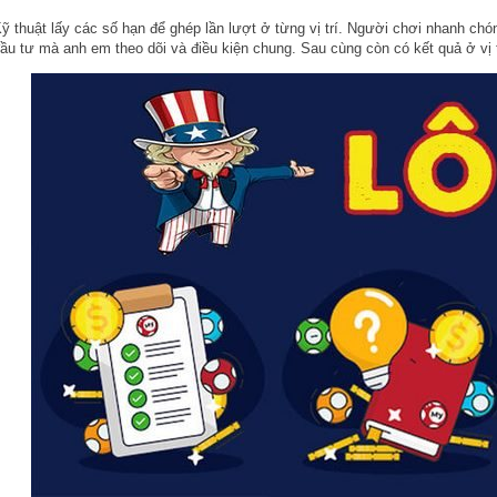
ỹ thuật lấy các số hạn để ghép lần lượt ở từng vị trí. Người chơi nhanh chón
ầu tư mà anh em theo dõi và điều kiện chung. Sau cùng còn có kết quả ở vị 