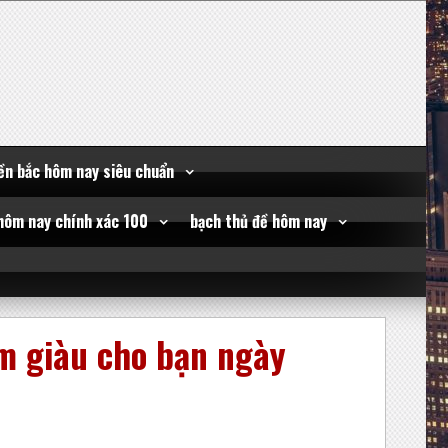
iền bắc hôm nay siêu chuẩn
 hôm nay chính xác 100
bạch thủ đề hôm nay
àm giàu cho bạn ngày