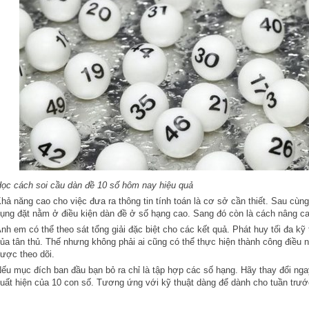
ọc cách soi cầu dàn đề 10 số hôm nay hiệu quả
hả năng cao cho việc đưa ra thông tin tính toán là cơ sở cần thiết. Sau cù
ụng đặt nằm ở điều kiện dàn đề ở số hạng cao. Sang đó còn là cách nâng c
nh em có thể theo sát tổng giải đặc biệt cho các kết quả. Phát huy tối đa kỹ
ủa tân thủ. Thế nhưng không phải ai cũng có thể thực hiện thành công điều 
ược theo dõi.
ếu mục đích ban đầu bạn bỏ ra chỉ là tập hợp các số hạng. Hãy thay đổi ng
uất hiện của 10 con số. Tương ứng với kỹ thuật dàng để dành cho tuần trước