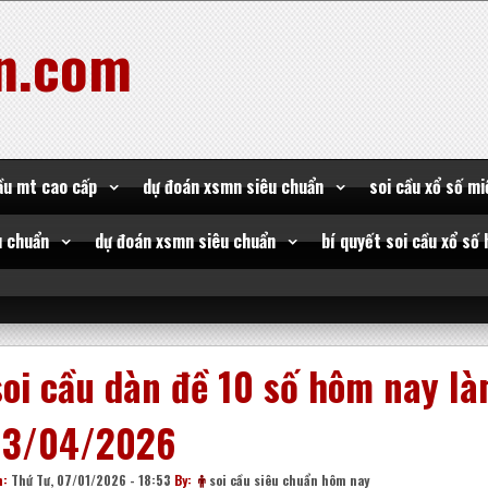
n.com
ầu mt cao cấp
dự đoán xsmn siêu chuẩn
soi cầu xổ số m
u chuẩn
dự đoán xsmn siêu chuẩn
bí quyết soi cầu xổ số
soi cầu dàn đề 10 số hôm nay l
13/04/2026
n:
Thứ Tư, 07/01/2026 - 18:53
By:
soi cầu siêu chuẩn hôm nay