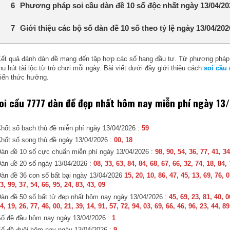
Phương pháp soi cầu dàn đề 10 số độc nhất ngày 13/04/20
Giới thiệu các bộ số dàn đề 10 số theo tỷ lệ ngày 13/04/202
ết quả đánh dàn đề mang đến tập hợp các số hạng đầu tư. Từ phương pháp s
hu hút tài lộc từ trò chơi mỗi ngày. Bài viết dưới đây giới thiệu cách
soi cầu
iến thức hưởng.
oi cầu 7777 dàn đề đẹp nhất hôm nay miễn phí ngày 13
hốt số bạch thủ đề miễn phí ngày 13/04/2026 :
59
hốt số song thủ đề ngày 13/04/2026 :
00, 18
àn đề 10 số cực chuẩn miễn phí ngày 13/04/2026 :
98, 90, 54, 36, 77, 41, 34
àn đề 20 số ngày 13/04/2026 :
08, 33, 63, 84, 84, 68, 67, 66, 32, 74, 18, 84, 
àn đề 36 con số bất bại ngày 13/04/2026
15, 20, 10, 86, 47, 45, 13, 69, 76, 0
3, 99, 37, 54, 66, 95, 24, 83, 43, 09
àn đề 50 số bất tử đẹp nhất hôm nay ngày 13/04/2026 :
45, 69, 23, 81, 40, 0
4, 19, 26, 77, 46, 00, 21, 39, 14, 91, 57, 72, 94, 03, 69, 66, 46, 96, 23, 44, 89
ố đề đầu hôm nay ngày 13/04/2026 :
1
ố đề đuôi hôm nay ngày 13/04/2026 :
9