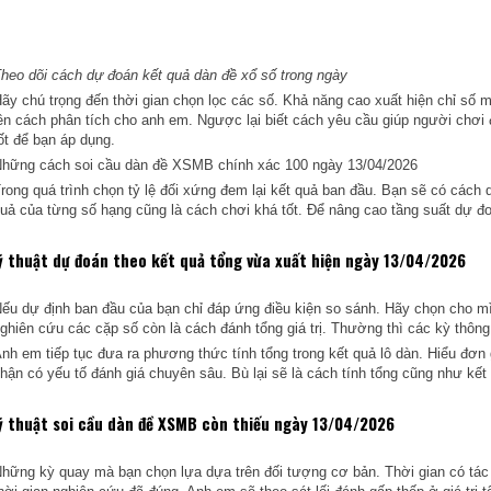
heo dõi cách dự đoán kết quả dàn đề xổ số trong ngày
ãy chú trọng đến thời gian chọn lọc các số. Khả năng cao xuất hiện chỉ số m
ên cách phân tích cho anh em. Ngược lại biết cách yêu cầu giúp người chơi đ
ốt để bạn áp dụng.
hững cách soi cầu dàn đề XSMB chính xác 100 ngày 13/04/2026
rong quá trình chọn tỷ lệ đối xứng đem lại kết quả ban đầu. Bạn sẽ có cách 
uả của từng số hạng cũng là cách chơi khá tốt. Để nâng cao tầng suất dự đo
ỹ thuật dự đoán theo kết quả tổng vừa xuất hiện ngày 13/04/2026
ếu dự định ban đầu của bạn chỉ đáp ứng điều kiện so sánh. Hãy chọn cho m
ghiên cứu các cặp số còn là cách đánh tổng giá trị. Thường thì các kỳ thông
nh em tiếp tục đưa ra phương thức tính tổng trong kết quả lô dàn. Hiểu đơn 
hận có yếu tố đánh giá chuyên sâu. Bù lại sẽ là cách tính tổng cũng như kế
ỹ thuật soi cầu dàn đề XSMB còn thiếu ngày 13/04/2026
hững kỳ quay mà bạn chọn lựa dựa trên đối tượng cơ bản. Thời gian có tác 