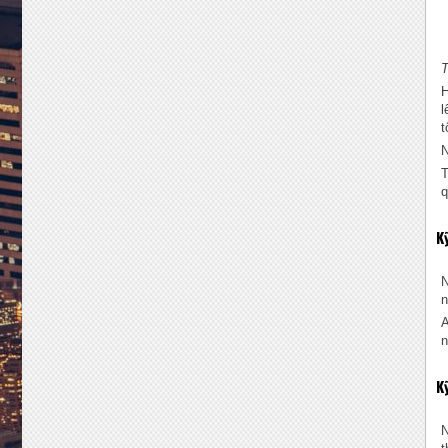
T
H
l
t
N
T
q
K
N
n
A
n
K
N