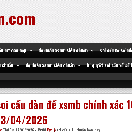
n.com
ầu mt cao cấp
dự đoán xsmn siêu chuẩn
soi cầu xổ số m
u chuẩn
dự đoán xsmn siêu chuẩn
bí quyết soi cầu xổ số
soi cầu dàn đề xsmb chính xác 1
13/04/2026
n:
Thứ Tư, 07/01/2026 - 19:08
By:
soi cầu siêu chuẩn hôm nay