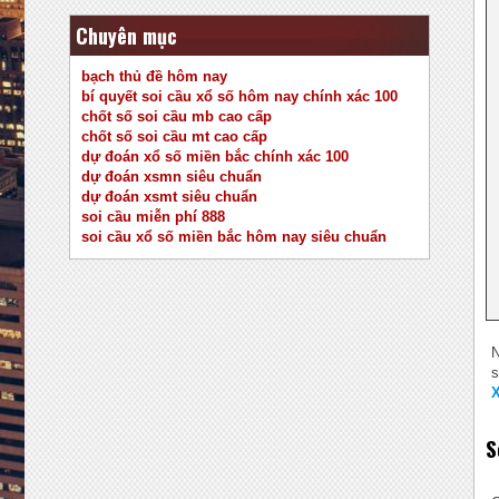
Chuyên mục
bạch thủ đề hôm nay
bí quyết soi cầu xổ số hôm nay chính xác 100
chốt số soi cầu mb cao cấp
chốt số soi cầu mt cao cấp
dự đoán xổ số miền bắc chính xác 100
dự đoán xsmn siêu chuẩn
dự đoán xsmt siêu chuẩn
soi cầu miễn phí 888
soi cầu xổ số miền bắc hôm nay siêu chuẩn
N
s
S