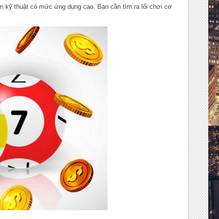
đến kỹ thuật có mức ứng dụng cao. Bạn cần tìm ra lối chơi cơ