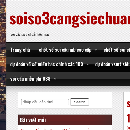
Skip
to
soiso3cangsiechua
content
soi cầu siêu chuẩn hôm nay
Trang chủ
chốt số soi cầu mb cao cấp
chốt số soi c
dự đoán xổ số miền bắc chính xác 100
dự đoán xsmt siê
soi cầu miễn phí 888
Search
Bài viết mới
O