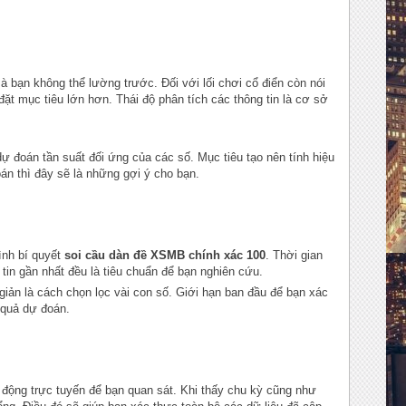
à bạn không thể lường trước. Đối với lối chơi cổ điển còn nói
ặt mục tiêu lớn hơn. Thái độ phân tích các thông tin là cơ sở
dự đoán tần suất đối ứng của các số. Mục tiêu tạo nên tính hiệu
án thì đây sẽ là những gợi ý cho bạn.
ình bí quyết
soi cầu dàn đề XSMB chính xác 100
. Thời gian
 tin gần nhất đều là tiêu chuẩn để bạn nghiên cứu.
giản là cách chọn lọc vài con số. Giới hạn ban đầu để bạn xác
t quả dự đoán.
động trực tuyến để bạn quan sát. Khi thấy chu kỳ cũng như