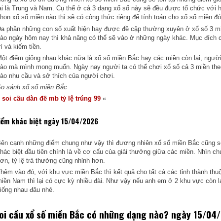
ại là Trung và Nam. Cụ thể ở cả 3 dạng xổ số này sẽ đều được tổ chức với 
họn xổ số miền nào thì sẽ có công thức riêng để tính toán cho xổ số miền đó
a phần những con số xuất hiện hay được đề cập thường xuyên ở xổ số 3 miề
ào ngày hôm nay thì khả năng có thể sẽ vào ở những ngày khác. Mục đích c
rí và kiếm tiền.
ột điểm giống nhau khác nữa là xổ số miền Bắc hay các miền còn lại, người 
ào mà mình mong muốn. Ngày nay người ta có thể chơi xổ số cả 3 miền theo 
ào nhu cầu và sở thích của người chơi.
o sánh xổ số miền Bắc
»
soi cầu dàn đề mb tỷ lệ trúng 99
«
iểm khác biệt ngày 15/04/2026
ên cạnh những điểm chung như vậy thì đương nhiên xổ số miền Bắc cũng sở
hác biệt đầu tiên chính là về cơ cấu của giải thưởng giữa các miền. Nhìn 
ơn, tỷ lệ trả thưởng cũng nhỉnh hơn.
hêm vào đó, với khu vực miền Bắc thì kết quả cho tất cả các tỉnh thành thu
iền Nam thì lại có cực kỳ nhiều đài. Như vậy nếu anh em ở 2 khu vực còn lạ
iống nhau đâu nhé.
oi cầu xổ số miền Bắc có những dạng nào? ngày 15/04