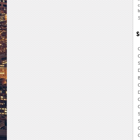
c
b
S
S
C
C
S
D
B
C
D
C
C
S
S
C
C