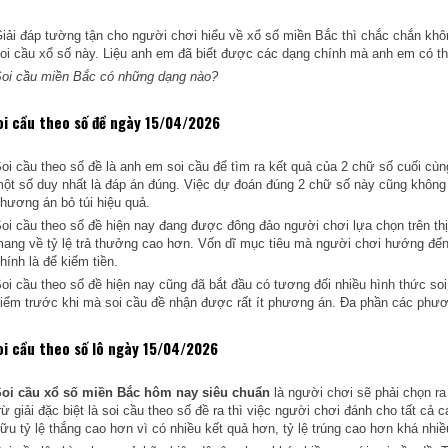
iải đáp tường tận cho người chơi hiểu về xổ số miền Bắc thì chắc chắn khô
oi cầu xổ số này. Liệu anh em đã biết được các dạng chính mà anh em có t
oi cầu miền Bắc có những dạng nào?
oi cầu theo số đề ngày 15/04/2026
oi cầu theo số đề là anh em soi cầu để tìm ra kết quả của 2 chữ số cuối cùng 
ột số duy nhất là đáp án đúng. Việc dự đoán đúng 2 chữ số này cũng khôn
hương án bỏ túi hiệu quả.
oi cầu theo số đề hiện nay đang được đông đảo người chơi lựa chọn trên thị 
ang về tỷ lệ trả thưởng cao hơn. Vốn dĩ mục tiêu mà người chơi hướng đến k
hính là để kiếm tiền.
oi cầu theo số đề hiện nay cũng đã bắt đầu có tương đối nhiều hình thức soi
iểm trước khi mà soi cầu đề nhận được rất ít phương án. Đa phần các phư
oi cầu theo số lô ngày 15/04/2026
oi cầu xổ số miền Bắc hôm nay siêu chuẩn
là người chơi sẽ phải chọn ra 
rừ giải đặc biệt là soi cầu theo số đề ra thì việc người chơi đánh cho tất cả c
ữu tỷ lệ thắng cao hơn vì có nhiều kết quả hơn, tỷ lệ trúng cao hơn khá nhiề