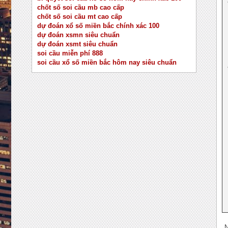
chốt số soi cầu mb cao cấp
chốt số soi cầu mt cao cấp
dự đoán xổ số miền bắc chính xác 100
dự đoán xsmn siêu chuẩn
dự đoán xsmt siêu chuẩn
soi cầu miễn phí 888
soi cầu xổ số miền bắc hôm nay siêu chuẩn
N