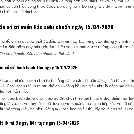
oi cầu lô nhìn chung sở hữu biên độ rộng hơn khá nhiều so với soi cầu đề. 
iệc sẽ có nhiều công thức được sử dụng hơn. Đó cũng là lý do mà với những
ô nhiều hơn là đánh đề.
ầu xổ số miền Bắc siêu chuẩn ngày 15/04/2026
hủ đề chính của bài viết đã đến, anh em hãy tập trung vào những ý chính m
miền Bắc hôm nay siêu chuẩn
. Liệu sau khi học được những công thức này
ầu xổ số miền Bắc siêu chuẩn là thế nào?
ầu xổ số đánh bạch thủ ngày 15/04/2026
ã có rất nhiều người chơi tự tin rằng cầu bạch thủ luôn là loại cầu tủ với m
t đi. Chơi bạch thủ thực sự khó chứ không hề đơn giản như là cách mà chúng
hỏ hơn rất nhiều.
hơi theo bạch thủ là chơi theo số đề, chơi theo bạch thủ ở thời điểm này 
ũng là vừa lạ với tùy từng đối tượng với khoảng thời gian tiếp xúc với lô đề
hữ số trong giải đặc biệt. Kết quả được bao nhiêu thì đấy sẽ là con số được
ắt lô rơi 3 ngày liên tục ngày 15/04/2026