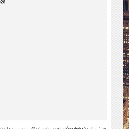
026
nên dừng lại ngay. Đã có nhiều người khẳng định rằng đây là trò