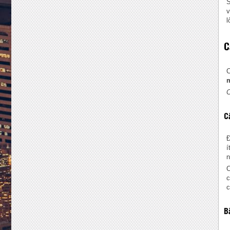
S
v
l
C
C
C
C
Đ
í
n
C
c
c
B