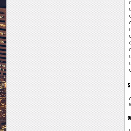
C
C
C
C
C
C
C
C
C
C
C
S
C
h
Đ
C