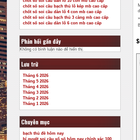
chốt số soi cầu dàn lô 10 con mb cao cấp
M
chốt số soi cầu bạch thủ lô kép mb cao cấp
d
chốt số soi cầu dàn lô 4 con mb cao cấp
chốt số soi cầu bạch thủ 3 càng mb cao cấp
chốt số soi cầu dàn lô 6 con mb cao cấp
B
S
Phản hồi gần đây
Không có bình luận nào để hiển thị.
Lưu trữ
Tháng 6 2026
Tháng 5 2026
Tháng 4 2026
Tháng 3 2026
Tháng 2 2026
Tháng 1 2026
Chuyên mục
bạch thủ đề hôm nay
bí quyết soi cầu xổ số hôm nay chính xác 100