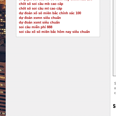
chốt số soi cầu mb cao cấp
chốt số soi cầu mt cao cấp
dự đoán xổ số miền bắc chính xác 100
dự đoán xsmn siêu chuẩn
dự đoán xsmt siêu chuẩn
soi cầu miễn phí 888
soi cầu xổ số miền bắc hôm nay siêu chuẩn
S
n
S