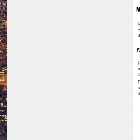
M
N
e
đ
P
P
n
l
P
s
n