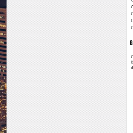
C
C
C
C
C
G
C
l
đ