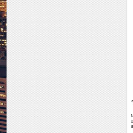
S
N
t