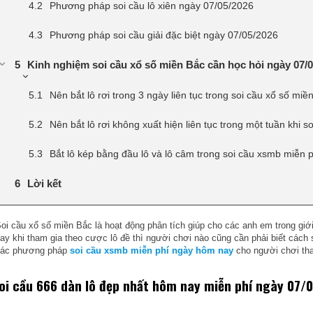
Phương pháp soi cầu lô xiên ngày 07/05/2026
Phương pháp soi cầu giải đặc biệt ngày 07/05/2026
Kinh nghiệm soi cầu xổ số miền Bắc cần học hỏi ngày 07/
Nên bắt lô rơi trong 3 ngày liên tục trong soi cầu xổ số mi
Nên bắt lô rơi không xuất hiện liên tục trong một tuần khi
Bắt lô kép bằng đầu lô và lô câm trong soi cầu xsmb miễn
Lời kết
oi cầu xổ số miền Bắc là hoạt động phân tích giúp cho các anh em trong giớ
ay khi tham gia theo cược lô đề thì người chơi nào cũng cần phải biết cách 
các phương pháp
soi cầu xsmb miễn phí ngày hôm nay
cho người chơi th
oi cầu 666 dàn lô đẹp nhất hôm nay miễn phí ngày 07/