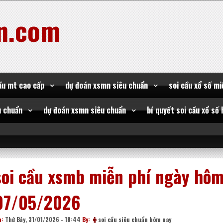
n.com
ầu mt cao cấp
dự đoán xsmn siêu chuẩn
soi cầu xổ số m
u chuẩn
dự đoán xsmn siêu chuẩn
bí quyết soi cầu xổ số
soi cầu xsmb miễn phí ngày hô
07/05/2026
n:
Thứ Bảy, 31/01/2026 - 18:44
By:
soi cầu siêu chuẩn hôm nay