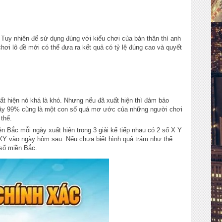
 Tuy nhiên để sử dụng đúng với kiểu chơi của bản thân thì anh
ơi lô đề mới có thể đưa ra kết quả có tỷ lệ đúng cao và quyết
t hiện nó khá là khó. Nhưng nếu đã xuất hiện thì đảm bảo
 vậy 99% cũng là một con số quá mơ ước của những người chơi
 thế.
 Bắc mỗi ngày xuất hiện trong 3 giải kế tiếp nhau có 2 số X Y
ố XY vào ngày hôm sau. Nếu chưa biết hình quả trám như thế
 số miền Bắc.