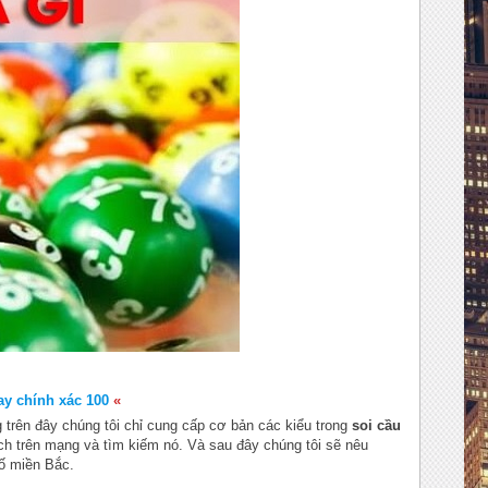
ay chính xác 100
«
 trên đây chúng tôi chỉ cung cấp cơ bản các kiểu trong
soi cầu
ch trên mạng và tìm kiếm nó. Và sau đây chúng tôi sẽ nêu
ố miền Bắc.