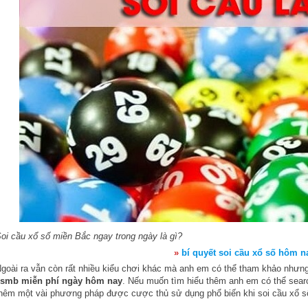
oi cầu xổ số miền Bắc ngay trong ngày là gì?
»
bí quyết soi cầu xổ số hôm n
goài ra vẫn còn rất nhiều kiểu chơi khác mà anh em có thể tham khảo nhưng
xsmb miễn phí ngày hôm nay
. Nếu muốn tìm hiểu thêm anh em có thể sear
hêm một vài phương pháp được cược thủ sử dụng phổ biến khi soi cầu xổ s