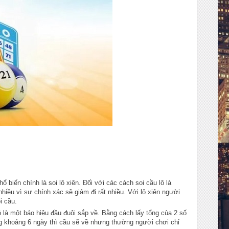
biến chính là soi lô xiên. Đối với các cách soi cầu lô là
hiều vì sự chính xác sẽ giảm đi rất nhiều. Với lô xiên người
oi cầu.
đó là một báo hiệu đầu đuôi sắp về. Bằng cách lấy tổng của 2 số
òng khoảng 6 ngày thì cầu sẽ về nhưng thường người chơi chỉ