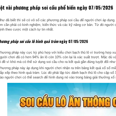
ột vài phương pháp soi cầu phổ biến ngày 07/05/2026
hư đã biết thì sẽ có vô số các phương pháp soi cầu để người chơi áp dụng.
m cần phải có kinh nghiệm, kiến thức và các kỹ năng cơ bản. Từ đó người ch
ịnh theo cược một cách tự tin nhất.
hương pháp soi cầu lô hình quả trám
ngày 07/05/2026
hương pháp này cực kỳ phù hợp với kiểu chơi bạch thủ lô vì trường hợp xuấ
gười chơi đã có hơn 94% ăn lô còn 10% còn lại là xác suất trượt. Mặc dù
ô đề vì khó mà có thể sử dụng soi cầu cho ra kết quả gần đúng tuyệt đối như
hương pháp này áp dụng khi người chơi nhận ra trên bảng kết quả xổ số miền
ắp xếp theo hình quả trám. Lúc đó phải lập tức đánh bạch thủ lô cho cặp s
ào người chơi có thể search để hình dung nó vào trong bảng giải thưởng xổ