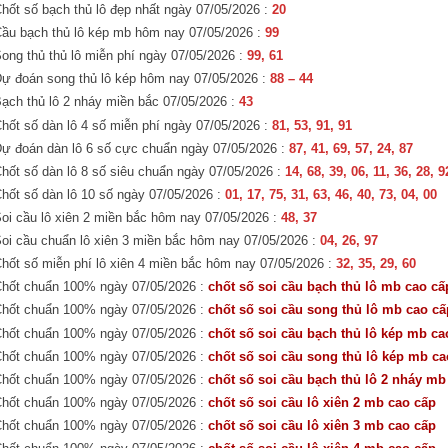
hốt số bạch thủ lô đẹp nhất ngày 07/05/2026 :
20
ầu bạch thủ lô kép mb hôm nay 07/05/2026 :
99
ong thủ thủ lô miễn phí ngày 07/05/2026 :
99, 61
ự đoán song thủ lô kép hôm nay 07/05/2026 :
88 – 44
ạch thủ lô 2 nháy miền bắc 07/05/2026 :
43
hốt số dàn lô 4 số miễn phí ngày 07/05/2026 :
81, 53, 91, 91
ự đoán dàn lô 6 số cực chuẩn ngày 07/05/2026 :
87, 41, 69, 57, 24, 87
hốt số dàn lô 8 số siêu chuẩn ngày 07/05/2026 :
14, 68, 39, 06, 11, 36, 28, 9
hốt số dàn lô 10 số ngày 07/05/2026 :
01, 17, 75, 31, 63, 46, 40, 73, 04, 00
oi cầu lô xiên 2 miền bắc hôm nay 07/05/2026 :
48, 37
oi cầu chuẩn lô xiên 3 miền bắc hôm nay 07/05/2026 :
04, 26, 97
hốt số miễn phí lô xiên 4 miền bắc hôm nay 07/05/2026 :
32, 35, 29, 60
hốt chuẩn 100% ngày 07/05/2026 :
chốt số soi cầu bạch thủ lô mb cao cấ
hốt chuẩn 100% ngày 07/05/2026 :
chốt số soi cầu song thủ lô mb cao cấ
hốt chuẩn 100% ngày 07/05/2026 :
chốt số soi cầu bạch thủ lô kép mb ca
hốt chuẩn 100% ngày 07/05/2026 :
chốt số soi cầu song thủ lô kép mb ca
hốt chuẩn 100% ngày 07/05/2026 :
chốt số soi cầu bạch thủ lô 2 nháy mb
hốt chuẩn 100% ngày 07/05/2026 :
chốt số soi cầu lô xiên 2 mb cao cấp
hốt chuẩn 100% ngày 07/05/2026 :
chốt số soi cầu lô xiên 3 mb cao cấp