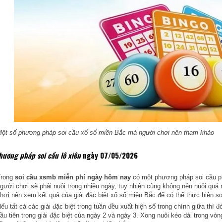
ột số phương pháp soi cầu xổ số miền Bắc mà người chơi nên tham khảo
hương pháp soi cầu lô xiên
ngày 07/05/2026
Trong
soi cầu xsmb miễn phí ngày hôm nay
có một phương pháp soi cầu phổ 
gười chơi sẽ phải nuôi trong nhiều ngày, tuy nhiên cũng không nên nuôi quá n
hơi nên xem kết quả của giải đặc biệt xổ số miền Bắc để có thể thực hiện s
ếu tất cả các giải đặc biệt trong tuần đều xuất hiện số trong chính giữa thì 
ầu tiên trong giải đặc biệt của ngày 2 và ngày 3. Xong nuôi kéo dài trong v