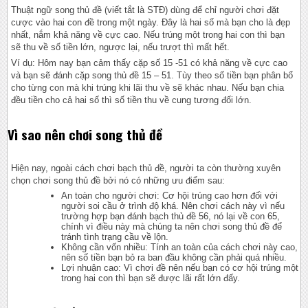
Thuật ngữ song thủ đề (viết tắt là STĐ) dùng để chỉ người chơi đặt
cược vào hai con đề trong một ngày. Đây là hai số mà bạn cho là đẹp
nhất, nắm khả năng về cực cao. Nếu trúng một trong hai con thì bạn
sẽ thu về số tiền lớn, ngược lại, nếu trượt thì mất hết.
Ví dụ: Hôm nay bạn cảm thấy cặp số 15 -51 có khả năng về cực cao
và bạn sẽ đánh cặp song thủ đề 15 – 51. Tùy theo số tiền bạn phân bổ
cho từng con mà khi trúng khi lãi thu về sẽ khác nhau. Nếu bạn chia
đều tiền cho cả hai số thì số tiền thu về cung tương đối lớn.
Vì sao nên chơi song thủ đề
Hiện nay, ngoài cách chơi bạch thủ đề, người ta còn thường xuyên
chọn chơi song thủ đề bởi nó có những ưu điểm sau:
An toàn cho người chơi: Cơ hội trúng cao hơn đối với
người soi cầu ở trình độ khá. Nên chơi cách này vì nếu
trường hợp bạn đánh bạch thủ đề 56, nó lại về con 65,
chính vì điều này mà chúng ta nên chơi song thủ đề để
tránh tình trạng cầu về lộn.
Không cần vốn nhiều: Tính an toàn của cách chơi này cao,
nên số tiền bạn bỏ ra ban đầu không cần phải quá nhiều.
Lợi nhuận cao: Vì chơi đề nên nếu bạn có cơ hội trúng một
trong hai con thì bạn sẽ được lãi rất lớn đấy.