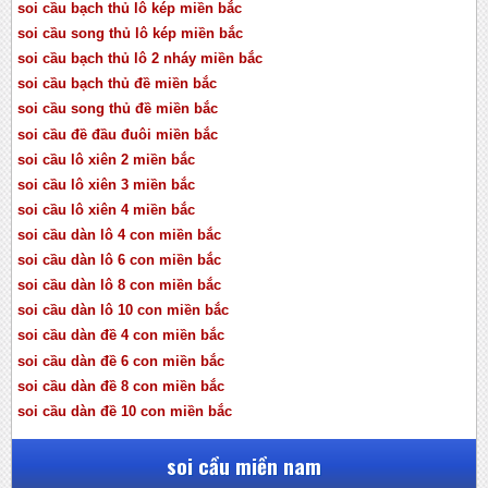
soi cầu bạch thủ lô kép miền bắc
soi cầu song thủ lô kép miền bắc
soi cầu bạch thủ lô 2 nháy miền bắc
soi cầu bạch thủ đề miền bắc
soi cầu song thủ đề miền bắc
soi cầu đề đầu đuôi miền bắc
soi cầu lô xiên 2 miền bắc
soi cầu lô xiên 3 miền bắc
soi cầu lô xiên 4 miền bắc
soi cầu dàn lô 4 con miền bắc
soi cầu dàn lô 6 con miền bắc
soi cầu dàn lô 8 con miền bắc
soi cầu dàn lô 10 con miền bắc
soi cầu dàn đề 4 con miền bắc
soi cầu dàn đề 6 con miền bắc
soi cầu dàn đề 8 con miền bắc
soi cầu dàn đề 10 con miền bắc
soi cầu miền nam