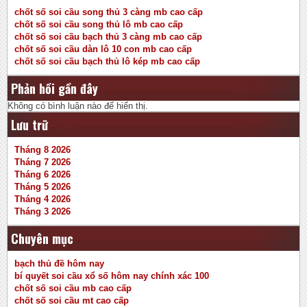
chốt số soi cầu song thủ 3 càng mb cao cấp
chốt số soi cầu song thủ lô mb cao cấp
chốt số soi cầu bạch thủ 3 càng mb cao cấp
chốt số soi cầu dàn lô 10 con mb cao cấp
chốt số soi cầu bạch thủ lô kép mb cao cấp
Phản hồi gần đây
Không có bình luận nào để hiển thị.
Lưu trữ
Tháng 8 2026
Tháng 7 2026
Tháng 6 2026
Tháng 5 2026
Tháng 4 2026
Tháng 3 2026
Chuyên mục
bạch thủ đề hôm nay
bí quyết soi cầu xổ số hôm nay chính xác 100
chốt số soi cầu mb cao cấp
chốt số soi cầu mt cao cấp