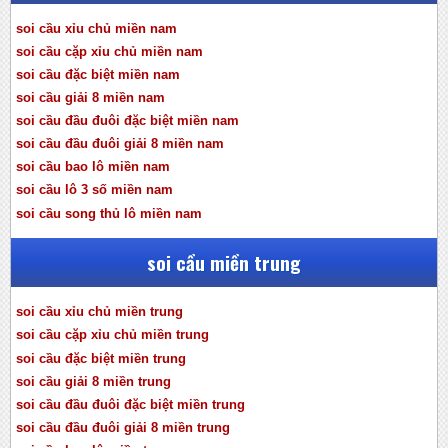
soi cầu xỉu chủ miền nam
soi cầu cặp xỉu chủ miền nam
soi cầu đặc biệt miền nam
soi cầu giải 8 miền nam
soi cầu đầu đuôi đặc biệt miền nam
soi cầu đầu đuôi giải 8 miền nam
soi cầu bao lô miền nam
soi cầu lô 3 số miền nam
soi cầu song thủ lô miền nam
soi cầu miền trung
soi cầu xỉu chủ miền trung
soi cầu cặp xỉu chủ miền trung
soi cầu đặc biệt miền trung
soi cầu giải 8 miền trung
soi cầu đầu đuôi đặc biệt miền trung
soi cầu đầu đuôi giải 8 miền trung