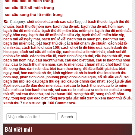
soi cầu bao lô miền trung
soi cầu lô 3 số miền trung
soi cầu song thủ lô miền trung
Category:
chốt số soi cầu mb cao cấp
Tagged
bach thu de
,
bạch thủ đề
chuẩn
,
bạch thủ đề hôm nay
,
bạch thủ đề mb
,
bạch thủ đề mb hôm nay
,
bạch thủ đề miền bắc
,
bạch thủ đề miền bắc miễn phí
,
bạch thủ đề miền bắc
ngày hôm nay
,
bạch thủ đề miền bắc siêu vip
,
bạch thủ đề miền bắc vip
,
bạch thủ đề ngày mai
,
bạch thủ lô đề
,
bach thu lo mien phi
,
bach thu mb
,
bạch thủ miền bắc
,
bắt bạch thủ đề
,
cách bắt chạm đề chuẩn
,
cách bắt lô
chính xác
,
cách bắt lô chuẩn 100
,
cách chơi lô đề hiệu quả
,
cach danh de
hieu qua
,
cách soi cầu đề toàn tập
,
cách soi cầu lô mới nhất
,
cách soi đề
chính xác nhất
,
cách tìm cầu lô
,
cách tính lô bạch thủ
,
cầu bạch thủ đề
,
cau
bach thu hom nay
,
cau bachthu mb
,
cau dac biet tuan
,
cau lo bach thu hom
nay
,
cau lo bach thu mien nam
,
cau lo mien bac chuan nhat
,
chốt bạch thủ
đề
,
cong thuc danh de
,
dac biet tuan theo tong
,
đề đầu đuôi
,
giai dac biet
ngay mai
,
hoc cach danh de
,
kinh nghiem danh lo bach thu
,
loto bach thu
hom nay
,
phan tich lo de
,
phuong phap choi lo hieu qua
,
số đề đầu đuôi
,
soi
bach thu mb
,
soi cau bach thu de
,
soi cau de chinh xac nhat
,
soi cầu đề đầu
đuôi
,
soi cầu đề đầu đuôi miền bắc
,
soi cầu lo bạch thủ
,
soi cầu lô tô miền
bắc
,
soi cau loto bach thu mb
,
soi cau ra lo
,
soi cau ra so lo to
,
soi cầu song
thủ đề
,
soi cau theo thu
,
soi lo chuan 100
,
song thủ đề
,
song thủ đề hôm
nay
,
tong hop giai dac biet
,
tổng hợp giải đặc biệt xsmb
,
xem bạch thủ lô đề
,
xsmb thu 7 tuan truoc
160 Comments/
Search
Bài viết mới