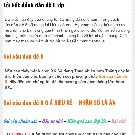
Lời kết đánh dàn đề 8 víp
Bài viết trên đây của chúng tôi đã mang đến cho bạn những cách
lập
dàn đề 8 số
mang lại hiệu quả cao. Hy vọng những thông tin này
hữu ích cho bạn trong quá trình tham gia chơi lô đề. Với bộ số vô cùng
đặc biệt này người chơi sẽ nhanh chóng thu về lợi nhuận khủng. Chúc
bạn may mắn và kiếm được rất nhiều tiền trong tương lai.
Soi cầu dàn đề 8
Nếu bạn thấy mình chơi Xổ Số đang Thua nhiều hơn Thắng đây là
dấu hiệu bạn việc bạn lựa chọn soi phương pháp
Soi cầu dàn đề
8
. Hãy đến với chúng tôi để tận hưởng cảm giác thắng lớn hôm
nay.
Soi cầu dàn đề 8
GIÁ SIÊU RẺ – NHẬN SỐ LÀ ĂN
Soi cầu chuẩn xác
–
Đầu tư nhỏ
–
Hiệu quả cao. Đại lộc
–
Đại cát!
Θ
CHÚNG TÔI
luôn được người chơi lựa chọn hàng đầu cho các