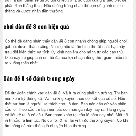
số mà bạn đánh sẽ được đối chiếu với 2 số cuối của giải đặc biệt để
phân định thắng thua. Nếu chúng trùng nhau thì bạn sẽ giành chiến
thắng và được nhận tiền thưởng.
chơi dàn đề 8 con hiệu quả
Có thể dễ dàng nhận thấy dàn đề 8 con nhanh chóng giúp người chơi
gặt hái được thành công. Nhưng nếu là tân binh thì tốt nhất bạn hãy
trau dồi kiến thức và tích lũy kinh nghiệm cho mình từ các cao thủ.
Điều này sẽ giúp anh em tối đa hóa lợi nhuận đồng thời giảm thiểu rủi
ro xuống thấp nhất.
Dàn đề 8 số đánh trong ngày
Để dự đoán chính xác dàn đề 8. Và ít ra cũng phải tin tưởng. Thì bạn
nên xem kỹ thống kê. Và thường xuyên theo dõi kết quả xổ số. Nếu
thật sự bạn là người ưa thích chơi lô dàn. Bạn nên căn cứ vào phần
cầu lô. Theo cầu thì bạn nên bắt con nào gần đây hay ra. Hàng ngày
có liệt kê ra lô có cầu. Bạn tham khảo tại cầu lô hôm nay nhé. Một số
vị trí cầu ra liên tục. Nó cứ rơi đi rơi lại vị trí đó thường xuyên. Có khi
ăn thông cả nửa tháng là chuyện bình thường.