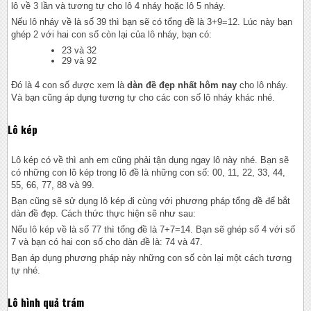
lô về 3 lần và tương tự cho lô 4 nháy hoặc lô 5 nháy.
Nếu lô nháy về là số 39 thì bạn sẽ có tổng đề là 3+9=12. Lúc này bạn
ghép 2 với hai con số còn lại của lô nháy, bạn có:
23 và 32
29 và 92
Đó là 4 con số được xem là
dàn đề đẹp nhất hôm nay
cho lô nháy.
Và bạn cũng áp dụng tương tự cho các con số lô nháy khác nhé.
Lô kép
Lô kép có về thì anh em cũng phải tận dụng ngay lô này nhé. Bạn sẽ
có những con lô kép trong lô đề là những con số: 00, 11, 22, 33, 44,
55, 66, 77, 88 và 99.
Bạn cũng sẽ sử dụng lô kép đi cùng với phương pháp tổng đề để bắt
dàn đề đẹp. Cách thức thực hiện sẽ như sau:
Nếu lô kép về là số 77 thì tổng đề là 7+7=14. Bạn sẽ ghép số 4 với số
7 và bạn có hai con số cho dàn đề là: 74 và 47.
Bạn áp dụng phương pháp này những con số còn lại một cách tương
tự nhé.
Lô hình quả trám