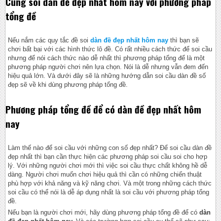
Cùng soi dàn đề đẹp nhất hôm nay với phương pháp
tổng đề
Nếu nắm các quy tắc đề soi
dàn đề đẹp nhất hôm nay
thì bạn sẽ
chơi bất bại với các hình thức lô đề. Có rất nhiều cách thức để soi cầu
nhưng để nói cách thức nào dễ nhất thì phương pháp tổng để là một
phương pháp người chơi nên lựa chọn. Nói là dễ nhưng vẫn đem đến
hiệu quả lớn. Và dưới đây sẽ là những hướng dẫn soi cầu dàn đề số
đẹp sẽ về khi dùng phương pháp tổng đề.
Phương pháp tổng đề để có dàn đề đẹp nhất hôm
nay
Làm thế nào để soi cầu với những con số đẹp nhất? Để soi cầu dàn đề
đẹp nhất thì bạn cần thực hiện các phương pháp soi cầu soi cho hợp
lý. Với những người chơi mới thì việc soi cầu thực chất không hề dễ
dàng. Người chơi muốn chơi hiệu quả thì cần có những chiến thuật
phù hợp với khả năng và kỹ năng chơi. Và một trong những cách thức
soi cầu có thể nói là dễ áp dụng nhất là soi cầu với phương pháp tổng
đề.
Nếu bạn là người chơi mới, hãy dùng phương pháp tổng đề để có
dàn