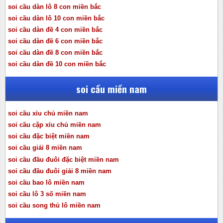
soi cầu dàn lô 8 con miền bắc
soi cầu dàn lô 10 con miền bắc
soi cầu dàn đề 4 con miền bắc
soi cầu dàn đề 6 con miền bắc
soi cầu dàn đề 8 con miền bắc
soi cầu dàn đề 10 con miền bắc
soi cầu miền nam
soi cầu xỉu chủ miền nam
soi cầu cặp xỉu chủ miền nam
soi cầu đặc biệt miền nam
soi cầu giải 8 miền nam
soi cầu đầu đuôi đặc biệt miền nam
soi cầu đầu đuôi giải 8 miền nam
soi cầu bao lô miền nam
soi cầu lô 3 số miền nam
soi cầu song thủ lô miền nam