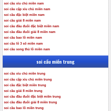
soi cầu xỉu chủ miền nam
soi cầu cặp xỉu chủ miền nam
soi cầu đặc biệt miền nam
soi cầu giải 8 miền nam
soi cầu đầu đuôi đặc biệt miền nam
soi cầu đầu đuôi giải 8 miền nam
soi cầu bao lô miền nam
soi cầu lô 3 số miền nam
soi cầu song thủ lô miền nam
soi cầu miền trung
soi cầu xỉu chủ miền trung
soi cầu cặp xỉu chủ miền trung
soi cầu đặc biệt miền trung
soi cầu giải 8 miền trung
soi cầu đầu đuôi đặc biệt miền trung
soi cầu đầu đuôi giải 8 miền trung
soi cầu bao lô miền trung