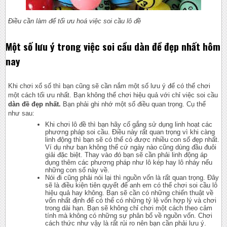
Điều cần làm để tối ưu hoá việc soi cầu lô đề
Một số lưu ý trong việc soi cầu dàn đề đẹp nhất hôm
nay
Khi chơi xổ số thì bạn cũng sẽ cần nắm một số lưu ý để có thể chơi
một cách tối ưu nhất. Bạn không thể chơi hiệu quả với chỉ việc soi cầu
dàn đề đẹp nhất.
Bạn phải ghi nhớ một số điều quan trọng. Cụ thể
như sau:
Khi chơi lô đề thì bạn hãy cố gắng sử dụng linh hoạt các
phương pháp soi cầu. Điều này rất quan trọng vì khi càng
linh động thì bạn sẽ có thể có được nhiều con số đẹp nhất.
Ví dụ như bạn không thể cứ ngày nào cũng dùng đầu đuôi
giải đặc biệt. Thay vào đó bạn sẽ cần phải linh động áp
dụng thêm các phương pháp như lô kép hay lô nháy nếu
những con số này về.
Nói đi cũng phải nói lại thì nguồn vốn là rất quan trọng. Đây
sẽ là điều kiện tiên quyết để anh em có thể chơi soi cầu lô
hiệu quả hay không. Bạn sẽ cần có những chiến thuật về
vốn nhất định để có thể có những tỷ lệ vốn hợp lý và chơi
trong dài hạn. Bạn sẽ không chỉ chơi một cách theo cảm
tính mà không có những sự phân bổ về nguồn vốn. Chơi
cách thức như vậy là rất rủi ro nên bạn cần phải lưu ý.