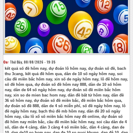
On:
Thứ Bảy, 08/08/2026 - 19:35
kết quả số đề hôm nay, dự đoán lô hôm nay, dự đoán số đề, bach
thu 3cang, kết quả đề hôm qua, dàn de 10 số ngày hôm nay, soi
cầu đề miền bắc hôm nay, xin số de ngày hôm nay, lô đê hôm nay,
số đề hôm qua, dự đoán số đề hôm nay 888, dàn de 10 số hôm
nay, dàn de 64 số ngày hôm nay, dự đoán số đề miền bắc hôm
nay, xin so de mien bac hom nay, dàn đề bất tử hôm nay, dàn đề
36 số hôm nay, dự đoán số đề miền bắc, đề miền bắc hôm qua,
dự đoán số đề 888, dàn de 4 số miễn phí, số đề ngày hôm nay, lô
đề ngày hôm nay, bạch thủ đề mb hôm nay, dàn đề 20 số ngày
hôm nay, cầu lô xổ số miền bắc hôm nay đề online, dự đoán số
đề hôm nay miền bắc, cầu đề miền bắc hôm nay, soi cầu dàn de 4
số, dàn de 4 càng, dàn 3 càng 4 số miền bắc, dàn 4 càng, dan de
10, dan de10 so hom nay, dan đe 10 so nuoi khung, dan đê 10, dan