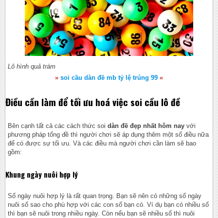
Lô hình quả trám
»
soi cầu dàn đề mb tỷ lệ trúng 99
«
Điều cần làm để tối ưu hoá việc soi cầu lô đề
Bên cạnh tất cả các cách thức soi
dàn đề đẹp nhất hôm nay
với
phương pháp tổng đề thì người chơi sẽ áp dụng thêm một số điều nữa
để có được sự tối ưu. Và các điều mà người chơi cần làm sẽ bao
gồm:
Khung ngày nuôi hợp lý
Số ngày nuôi hợp lý là rất quan trọng. Bạn sẽ nên có những số ngày
nuôi số sao cho phù hợp với các con số bạn có. Ví dụ bạn có nhiều số
thì bạn sẽ nuôi trong nhiều ngày. Còn nếu bạn sẽ nhiều số thì nuôi