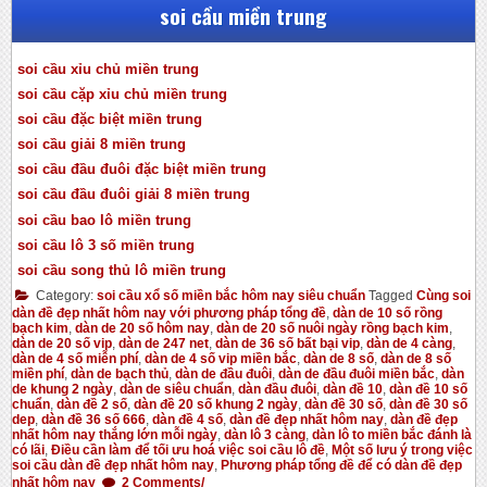
soi cầu miền trung
soi cầu xỉu chủ miền trung
soi cầu cặp xỉu chủ miền trung
soi cầu đặc biệt miền trung
soi cầu giải 8 miền trung
soi cầu đầu đuôi đặc biệt miền trung
soi cầu đầu đuôi giải 8 miền trung
soi cầu bao lô miền trung
soi cầu lô 3 số miền trung
soi cầu song thủ lô miền trung
Category:
soi cầu xổ số miền bắc hôm nay siêu chuẩn
Tagged
Cùng soi
dàn đề đẹp nhất hôm nay với phương pháp tổng đề
,
dàn de 10 số rồng
bạch kim
,
dàn de 20 số hôm nay
,
dàn de 20 số nuôi ngày rồng bạch kim
,
dàn de 20 số vip
,
dàn de 247 net
,
dàn de 36 số bất bại vip
,
dàn de 4 càng
,
dàn de 4 số miễn phí
,
dàn de 4 số vip miền bắc
,
dàn de 8 số
,
dàn de 8 số
miền phí
,
dàn de bạch thủ
,
dàn de đầu đuôi
,
dàn de đầu đuôi miền bắc
,
dàn
de khung 2 ngày
,
dàn de siêu chuẩn
,
dàn đầu đuôi
,
dàn đề 10
,
dàn đề 10 số
chuẩn
,
dàn đề 2 số
,
dàn đề 20 số khung 2 ngày
,
dàn đề 30 số
,
dàn đề 30 số
dep
,
dàn đề 36 số 666
,
dàn đề 4 số
,
dàn đề đẹp nhất hôm nay
,
dàn đề đẹp
nhất hôm nay thắng lớn mỗi ngày
,
dàn lô 3 càng
,
dàn lô to miền bắc đánh là
có lãi
,
Điều cần làm để tối ưu hoá việc soi cầu lô đề
,
Một số lưu ý trong việc
soi cầu dàn đề đẹp nhất hôm nay
,
Phương pháp tổng đề để có dàn đề đẹp
nhất hôm nay
2 Comments/