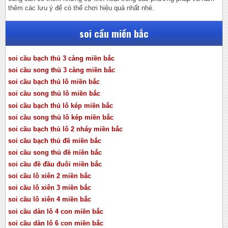
thêm các lưu ý để có thể chơi hiệu quả nhất nhé.
soi cầu miền bắc
soi cầu bạch thủ 3 càng miền bắc
soi cầu song thủ 3 càng miền bắc
soi cầu bạch thủ lô miền bắc
soi cầu song thủ lô miền bắc
soi cầu bạch thủ lô kép miền bắc
soi cầu song thủ lô kép miền bắc
soi cầu bạch thủ lô 2 nháy miền bắc
soi cầu bạch thủ đề miền bắc
soi cầu song thủ đề miền bắc
soi cầu đề đầu đuôi miền bắc
soi cầu lô xiên 2 miền bắc
soi cầu lô xiên 3 miền bắc
soi cầu lô xiên 4 miền bắc
soi cầu dàn lô 4 con miền bắc
soi cầu dàn lô 6 con miền bắc