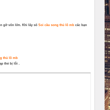
n gỡ vốn lớn. Khi lấy số
Soi cầu
song thủ lô mb
các bạn
g thủ lô mb
 thẻ bị lỗi .