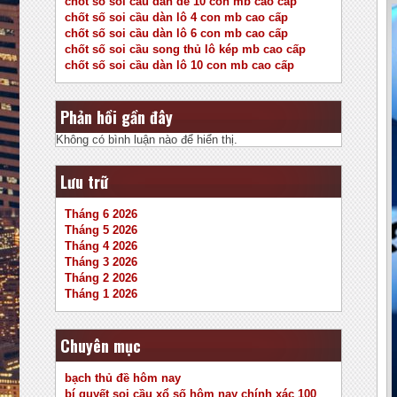
chốt số soi cầu dàn đề 10 con mb cao cấp
chốt số soi cầu dàn lô 4 con mb cao cấp
chốt số soi cầu dàn lô 6 con mb cao cấp
chốt số soi cầu song thủ lô kép mb cao cấp
chốt số soi cầu dàn lô 10 con mb cao cấp
Phản hồi gần đây
Không có bình luận nào để hiển thị.
Lưu trữ
Tháng 6 2026
Tháng 5 2026
Tháng 4 2026
Tháng 3 2026
Tháng 2 2026
Tháng 1 2026
Chuyên mục
bạch thủ đề hôm nay
bí quyết soi cầu xổ số hôm nay chính xác 100