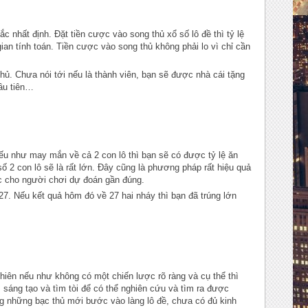
c nhất định. Đặt tiền cược vào song thủ xổ số lô đề thì tỷ lệ
ian tính toán. Tiền cược vào song thủ không phải lo vì chỉ cần
thủ. Chưa nói tới nếu là thành viên, bạn sẽ được nhà cái tặng
đầu tiên…
nếu như may mắn về cả 2 con lô thì bạn sẽ có được tỷ lệ ăn
 2 con lô sẽ là rất lớn. Đây cũng là phương pháp rất hiệu quả
ếc cho người chơi dự đoán gần đúng.
7. Nếu kết quả hôm đó về 27 hai nháy thì bạn đã trúng lớn
iên nếu như không có một chiến lược rõ ràng và cụ thể thì
 sáng tạo và tìm tòi để có thể nghiên cứu và tìm ra được
ng những bạc thủ mới bước vào làng lô đề, chưa có đủ kinh