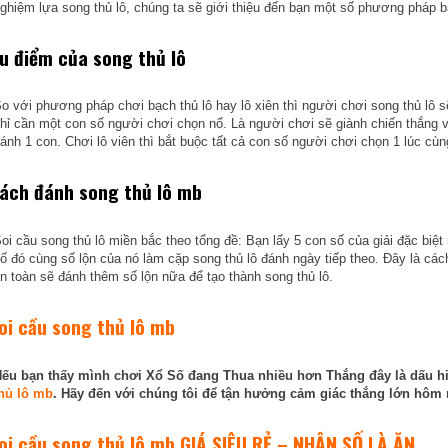
ghiệm lựa song thủ lô, chúng ta sẽ giới thiệu đến bạn một số phương pháp bắ
u điểm của song thủ lô
o với phương pháp chơi bạch thủ lô hay lô xiên thì người chơi song thủ lô sẽ 
hỉ cần một con số người chơi chọn nổ. Là người chơi sẽ giành chiến thắng v
ánh 1 con. Chơi lô viên thì bắt buộc tất cả con số người chơi chọn 1 lúc cù
ách đánh song thủ lô mb
oi cầu song thủ lô miền bắc theo tổng đề: Bạn lấy 5 con số của giải đặc biệ
ố đó cùng số lộn của nó làm cặp song thủ lô đánh ngày tiếp theo. Đây là các
n toàn sẽ đánh thêm số lộn nữa để tạo thành song thủ lô.
oi cầu song thủ lô mb
ếu bạn thấy mình chơi Xổ Số đang Thua nhiều hơn Thắng đây là dấu h
hủ lô mb
. Hãy đến với chúng tôi để tận hưởng cảm giác thắng lớn hôm 
oi cầu
song thủ lô mb
GIÁ SIÊU RẺ – NHẬN SỐ LÀ ĂN