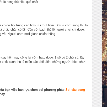
t lô song thủ hiệu quả nhất
có cơ hội trúng cao hơn, rủi ro ít hơn. Bởi vì chơi song thủ lô
à chắc chắn có lãi. Còn với bạch thủ lô người chơi chỉ được
ng về. Người chơi mới giành chiến thắng.
t ngày hôm nay cộng lại với nhau, được 1 số có 2 chữ số, lấy
h chốt bạch thủ lô miền bắc phổ biến, những người thích chơi
iệu bạn việc bạn lựa chọn soi phương pháp
Soi cầu
song
nay.