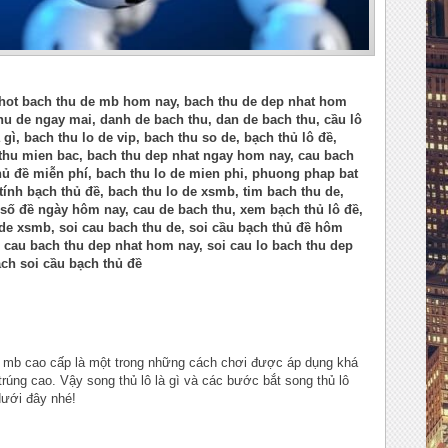
chot bach thu de mb hom nay, bach thu de dep nhat hom
u de ngay mai, danh de bach thu, dan de bach thu, cầu lô
gì, bach thu lo de vip, bach thu so de, bạch thủ lô đề,
 thu mien bac, bach thu dep nhat ngay hom nay, cau bach
hủ đề miễn phí, bach thu lo de mien phi, phuong phap bat
tính bạch thủ đề, bach thu lo de xsmb, tim bach thu de,
 số đề ngày hôm nay, cau de bach thu, xem bạch thủ lô đề,
 de xsmb, soi cau bach thu de, soi cầu bạch thủ đề hôm
i cau bach thu dep nhat hom nay, soi cau lo bach thu dep
ách soi cầu bạch thủ đề
lô mb cao cấp là một trong những cách chơi được áp dụng khá
trúng cao. Vậy song thủ lô là gì và các bước bắt song thủ lô
dưới đây nhé!