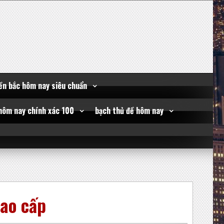
iền bắc hôm nay siêu chuẩn
 hôm nay chính xác 100
bạch thủ đề hôm nay
cao cấp