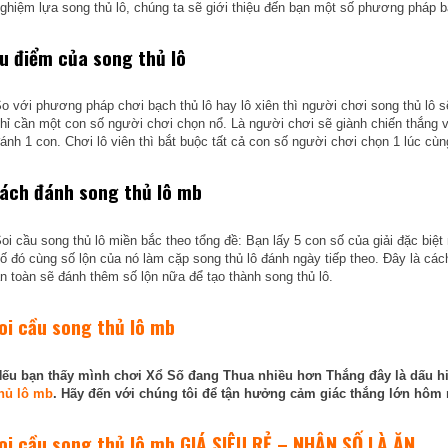
ghiệm lựa song thủ lô, chúng ta sẽ giới thiệu đến bạn một số phương pháp bắ
u điểm của song thủ lô
o với phương pháp chơi bạch thủ lô hay lô xiên thì người chơi song thủ lô sẽ 
hỉ cần một con số người chơi chọn nổ. Là người chơi sẽ giành chiến thắng v
ánh 1 con. Chơi lô viên thì bắt buộc tất cả con số người chơi chọn 1 lúc cù
ách đánh song thủ lô mb
oi cầu song thủ lô miền bắc theo tổng đề: Bạn lấy 5 con số của giải đặc biệ
ố đó cùng số lộn của nó làm cặp song thủ lô đánh ngày tiếp theo. Đây là các
n toàn sẽ đánh thêm số lộn nữa để tạo thành song thủ lô.
oi cầu song thủ lô mb
ếu bạn thấy mình chơi Xổ Số đang Thua nhiều hơn Thắng đây là dấu h
hủ lô mb
. Hãy đến với chúng tôi để tận hưởng cảm giác thắng lớn hôm 
oi cầu
song thủ lô mb
GIÁ SIÊU RẺ – NHẬN SỐ LÀ ĂN