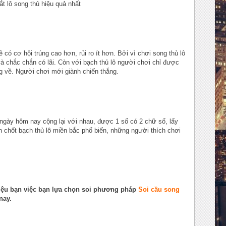
t lô song thủ hiệu quả nhất
có cơ hội trúng cao hơn, rủi ro ít hơn. Bởi vì chơi song thủ lô
à chắc chắn có lãi. Còn với bạch thủ lô người chơi chỉ được
ng về. Người chơi mới giành chiến thắng.
t ngày hôm nay cộng lại với nhau, được 1 số có 2 chữ số, lấy
h chốt bạch thủ lô miền bắc phổ biến, những người thích chơi
iệu bạn việc bạn lựa chọn soi phương pháp
Soi cầu
song
nay.