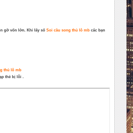
n gỡ vốn lớn. Khi lấy số
Soi cầu
song thủ lô mb
các bạn
g thủ lô mb
 thẻ bị lỗi .