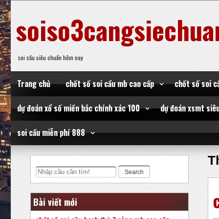
Skip
to
soiso3cangsiechua
content
soi cầu siêu chuẩn hôm nay
Trang chủ
chốt số soi cầu mb cao cấp
chốt số soi c
dự đoán xổ số miền bắc chính xác 100
dự đoán xsmt siê
soi cầu miễn phí 888
T
Search
Bài viết mới