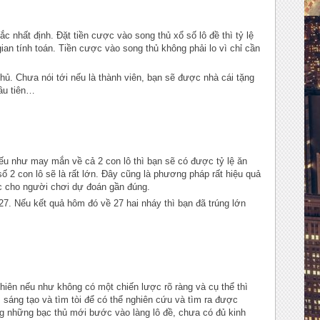
c nhất định. Đặt tiền cược vào song thủ xổ số lô đề thì tỷ lệ
ian tính toán. Tiền cược vào song thủ không phải lo vì chỉ cần
thủ. Chưa nói tới nếu là thành viên, bạn sẽ được nhà cái tặng
đầu tiên…
nếu như may mắn về cả 2 con lô thì bạn sẽ có được tỷ lệ ăn
 2 con lô sẽ là rất lớn. Đây cũng là phương pháp rất hiệu quả
ếc cho người chơi dự đoán gần đúng.
7. Nếu kết quả hôm đó về 27 hai nháy thì bạn đã trúng lớn
iên nếu như không có một chiến lược rõ ràng và cụ thể thì
 sáng tạo và tìm tòi để có thể nghiên cứu và tìm ra được
ng những bạc thủ mới bước vào làng lô đề, chưa có đủ kinh