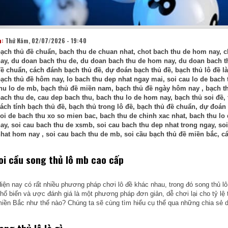
n:
Thứ Năm, 02/07/2026 - 19:40
ạch thủ đề chuẩn, bach thu de chuan nhat, chot bach thu de hom nay, 
ay, du doan bach thu de, du doan bach thu de hom nay, du doan bach th
ề chuẩn, cách đánh bạch thủ đề, dự đoán bạch thủ đề, bạch thủ lô đề là 
ạch thủ đề hôm nay, lo bach thu dep nhat ngay mai, soi cau lo de bach
hu lo de mb, bạch thủ đề miền nam, bạch thủ đề ngày hôm nay , bạch t
ach thu de, cau dep bach thu, bach thu lo de hom nay, bạch thủ soi đề, 
ách tính bạch thủ đề, bạch thủ trong lô đề, bạch thủ đề chuẩn, dự đoán
oi de bach thu xo so mien bac, bach thu de chinh xac nhat, bach thu lo
ay, soi cau bach thu de xsmb, soi cau bach thu dep nhat trong ngay, so
hat hom nay , soi cau bach thu de mb, soi cầu bạch thủ đề miền bắc, c
oi cầu song thủ lô mb cao cấp
iện nay có rất nhiều phương pháp chơi lô đề khác nhau, trong đó song thủ 
hổ biến và ược đánh giá là một phương pháp đơn giản, dễ chơi lại cho tỷ lệ 
iền Bắc như thế nào? Chúng ta sẽ cùng tìm hiểu cụ thể qua những chia sẻ 