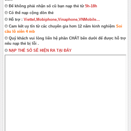
Θ
Để không phải nhận số cũ bạn nạp thẻ từ
5h-18h
Θ
Có thể nạp cộng dồn thẻ
Θ
Hỗ trợ :
Viettel,Mobiphone,Vinaphone,VNMobile…
Θ
Cam kết uy tín từ các chuyên gia hơn 12 năm kinh nghiệm
Soi
cầu lô xiên 4 mb
Θ
Quý khách vui lòng liên hệ phần CHÁT bên dưới để được hỗ trợ
nếu nạp thẻ bị lỗi .
Θ
NẠP THẺ SỐ SẼ HIỆN RA TẠI ĐÂY