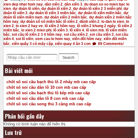
xien dep nhat hom nay
,
dàn xiên 2
,
dàn xiên 3
,
du doan xo so mien bac lo
xien
,
dự đoán lô xiên
,
dự đoán lô xiên 2
,
dự đoán lô xiên 2 3 miễn phí
,
dự
đoán lô xiên 3
,
dự đoán lô xiên 3 miền bắc
,
dự đoán lô xiên miền bắc
,
dự
đoán lô xiên miền nam
,
dự đoán xiên 2 miền bắc
,
dự đoán xiên 2 miền bắc
hôm nay
,
dự đoán xổ số miền bắc lô xiên 2
,
đánh xiên 2
,
lo dan lo xien
,
lo
xien 2
,
lo xien 2 hay ve
,
lô xiên 2 hôm nay
,
lô xiên 2 khung 2 ngày
,
lô xiên 2
miền bắc
,
lo xien 2 mien phi
,
lô xiên 3
,
lô xiên 4
,
lô xien mb
,
lô xiên miền
bắc
,
soi cầu lô xiên 2 3 4 hôm nay
,
soi cầu xiên 2
,
soi cầu xiên 3
,
soi cầu
xiên 4
,
soi lô xiên
,
xem cau lo hom nay
,
xiên đôi hôm nay
,
xiên đôi miền
bắc
,
xiên quây 3 có mấy cặp
,
xiên quay 4 ăn 3 con
89 Comments/
Search
Bài viết mới
chốt số soi cầu bạch thủ lô 2 nháy mb cao cấp
chốt số soi cầu dàn lô 10 con mb cao cấp
chốt số soi cầu bạch thủ lô kép mb cao cấp
chốt số soi cầu dàn lô 8 con mb cao cấp
chốt số soi cầu song thủ 3 càng mb cao cấp
Phản hồi gần đây
Không có bình luận nào để hiển thị.
Lưu trữ