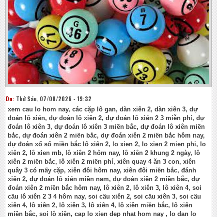
On:
Thứ Sáu, 07/08/2026 - 19:32
xem cau lo hom nay, các cặp lô gan, dàn xiên 2, dàn xiên 3, dự
đoán lô xiên, dự đoán lô xiên 2, dự đoán lô xiên 2 3 miễn phí, dự
đoán lô xiên 3, dự đoán lô xiên 3 miền bắc, dự đoán lô xiên miền
bắc, dự đoán xiên 2 miền bắc, dự đoán xiên 2 miền bắc hôm nay,
dự đoán xổ số miền bắc lô xiên 2, lo xien 2, lo xien 2 mien phi, lo
xiên 2, lô xien mb, lô xiên 2 hôm nay, lô xiên 2 khung 2 ngày, lô
xiên 2 miền bắc, lô xiên 2 miền phí, xiên quay 4 ăn 3 con, xiên
quây 3 có mấy cặp, xiên đôi hôm nay, xiên đôi miền bắc, đánh
xiên 2, dự đoán lô xiên miền nam, dự đoán xiên 2 miền bắc, dự
đoán xiên 2 miền bắc hôm nay, lô xiên 2, lô xiên 3, lô xiên 4, soi
cầu lô xiên 2 3 4 hôm nay, soi cầu xiên 2, soi cầu xiên 3, soi cầu
xiên 4, lô xiên 2, lô xiên 3, lô xiên 4, lô xiên miền bắc, lô xiên
miền bắc, soi lô xiên, cap lo xien dep nhat hom nay , lo dan lo