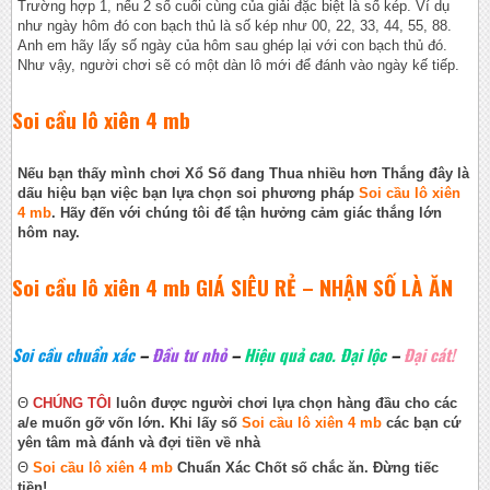
Trường hợp 1, nếu 2 số cuối cùng của giải đặc biệt là số kép. Ví dụ
như ngày hôm đó con bạch thủ là số kép như 00, 22, 33, 44, 55, 88.
Anh em hãy lấy số ngày của hôm sau ghép lại với con bạch thủ đó.
Như vậy, người chơi sẽ có một dàn lô mới để đánh vào ngày kế tiếp.
Soi cầu lô xiên 4 mb
Nếu bạn thấy mình chơi Xổ Số đang Thua nhiều hơn Thắng đây là
dấu hiệu bạn việc bạn lựa chọn soi phương pháp
Soi cầu lô xiên
4 mb
. Hãy đến với chúng tôi để tận hưởng cảm giác thắng lớn
hôm nay.
Soi cầu
lô xiên 4 mb
GIÁ SIÊU RẺ – NHẬN SỐ LÀ ĂN
Soi cầu chuẩn xác
–
Đầu tư nhỏ
–
Hiệu quả cao. Đại lộc
–
Đại cát!
Θ
CHÚNG TÔI
luôn được người chơi lựa chọn hàng đầu cho các
a/e muốn gỡ vốn lớn. Khi lấy số
Soi cầu lô xiên 4 mb
các bạn cứ
yên tâm mà đánh và đợi tiền về nhà
Θ
Soi cầu lô xiên 4 mb
Chuẩn Xác Chốt số chắc ăn. Đừng tiếc
tiền!