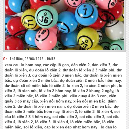
On:
Thứ Năm, 06/08/2026 - 19:52
xem cau lo hom nay, các cặp lô gan, dàn xiên 2, dàn xiên 3, dự
đoán lô xiên, dự đoán lô xiên 2, dự đoán lô xiên 2 3 miễn phí, dự
đoán lô xiên 3, dự đoán lô xiên 3 miền bắc, dự đoán lô xiên miền
bắc, dự đoán xiên 2 miền bắc, dự đoán xiên 2 miền bắc hôm nay,
dự đoán xổ số miền bắc lô xiên 2, lo xien 2, lo xien 2 mien phi, lo
xiên 2, lô xien mb, lô xiên 2 hôm nay, lô xiên 2 khung 2 ngày, lô
xiên 2 miền bắc, lô xiên 2 miền phí, xiên quay 4 ăn 3 con, xiên
quây 3 có mấy cặp, xiên đôi hôm nay, xiên đôi miền bắc, đánh
xiên 2, dự đoán lô xiên miền nam, dự đoán xiên 2 miền bắc, dự
đoán xiên 2 miền bắc hôm nay, lô xiên 2, lô xiên 3, lô xiên 4, soi
cầu lô xiên 2 3 4 hôm nay, soi cầu xiên 2, soi cầu xiên 3, soi cầu
xiên 4, lô xiên 2, lô xiên 3, lô xiên 4, lô xiên miền bắc, lô xiên
miền bắc, soi lô xiên, cap lo xien dep nhat hom nay , lo dan lo