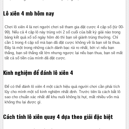
Lô xiên 4 mb hôm nay
Chơi lô xiên 4 là nơi người chơi sẽ tham gia đặt cược 4 cặp số (từ 00-
99). Nếu cả 4 cặp lô này trùng với 2 số cuối của bất kỳ giải nào trong
bảng kết quả xổ số ngày hôm đó thì bạn sẽ giành trúng thưởng. Chỉ
cần 1 trong 4 cặp số mà bạn đã đặt cược không về là bạn sẽ bị thua.
Đây là một trong những cách đánh bạc rủi ro nhất, bởi vì nếu bạn
thắng, bạn sẽ thắng rất lớn nhưng ngược lại nếu bạn thua, bạn sẽ mất
tất cả số tiền của mình đã đặt cược.
Kinh nghiệm để đánh lô xiên 4
Để có thể đánh lô xiên 4 một cách hiệu quả người chơi cần phải tích
lũy cho mình một số kinh nghiệm nhất định. Trước tiên là cách bắt lô
sao cho chuẩn xác nhất để khu nuôi không bị hụt, mất nhiều vốn mà
không thu lại được gì.
Cách tính lô xiên quay 4 dựa theo giải đặc biệt