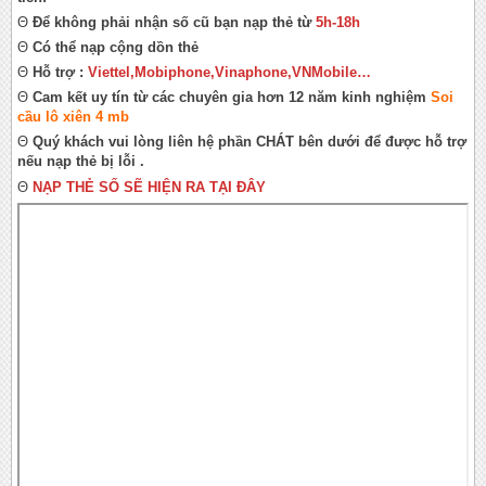
Θ
Để không phải nhận số cũ bạn nạp thẻ từ
5h-18h
Θ
Có thể nạp cộng dồn thẻ
Θ
Hỗ trợ :
Viettel,Mobiphone,Vinaphone,VNMobile…
Θ
Cam kết uy tín từ các chuyên gia hơn 12 năm kinh nghiệm
Soi
cầu lô xiên 4 mb
Θ
Quý khách vui lòng liên hệ phần CHÁT bên dưới để được hỗ trợ
nếu nạp thẻ bị lỗi .
Θ
NẠP THẺ SỐ SẼ HIỆN RA TẠI ĐÂY