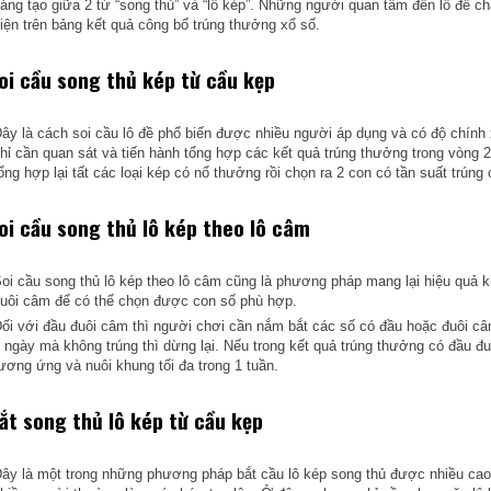
áng tạo giữa 2 từ “song thủ” và “lô kép”. Những người quan tâm đến lô đề c
iện trên bảng kết quả công bố trúng thưởng xổ số.
oi cầu song thủ kép từ cầu kẹp
ây là cách soi cầu lô đề phổ biến được nhiều người áp dụng và có độ chính
hỉ cần quan sát và tiến hành tổng hợp các kết quả trúng thưởng trong vòng
ổng hợp lại tất các loại kép có nổ thưởng rồi chọn ra 2 con có tần suất trúng
oi cầu song thủ lô kép theo lô câm
oi cầu song thủ lô kép theo lô câm cũng là phương pháp mang lại hiệu quả 
uôi câm để có thể chọn được con số phù hợp.
ối với đầu đuôi câm thì người chơi cần nắm bắt các số có đầu hoặc đuôi câm
 ngày mà không trúng thì dừng lại. Nếu trong kết quả trúng thưởng có đầu đu
ương ứng và nuôi khung tối đa trong 1 tuần.
ắt song thủ lô kép từ cầu kẹp
ây là một trong những phương pháp bắt cầu lô kép song thủ được nhiều cao