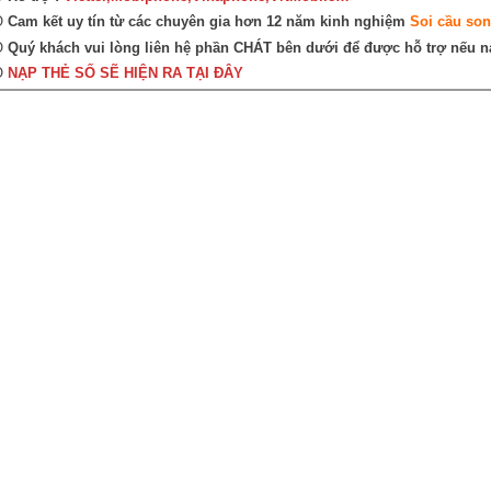
Θ
Cam kết uy tín từ các chuyên gia hơn 12 năm kinh nghiệm
Soi cầu
son
Θ
Quý khách vui lòng liên hệ phần CHÁT bên dưới để được hỗ trợ nếu nạp
Θ
NẠP THẺ SỐ SẼ HIỆN RA TẠI ĐÂY