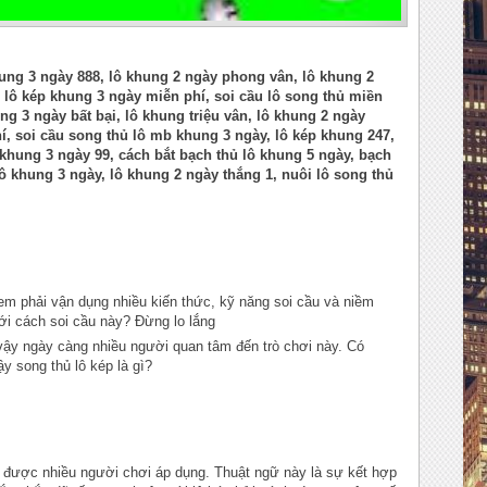
ung 3 ngày 888, lô khung 2 ngày phong vân, lô khung 2
, lô kép khung 3 ngày miễn phí, soi cầu lô song thủ miền
ng 3 ngày bất bại, lô khung triệu vân, lô khung 2 ngày
, soi cầu song thủ lô mb khung 3 ngày, lô kép khung 247,
 khung 3 ngày 99, cách bắt bạch thủ lô khung 5 ngày, bạch
lô khung 3 ngày, lô khung 2 ngày thắng 1, nuôi lô song thủ
em phải vận dụng nhiều kiến thức, kỹ năng soi cầu và niềm
i cách soi cầu này? Đừng lo lắng
 vậy ngày càng nhiều người quan tâm đến trò chơi này. Có
ậy song thủ lô kép là gì?
uả được nhiều người chơi áp dụng. Thuật ngữ này là sự kết hợp