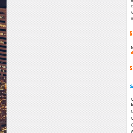
n
c
V
n
S
N
t
S
S
b