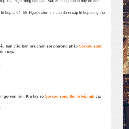
ép xuất hiện trong các giải. Sau đó dùng cặp lô này để đánh
ủ lô kép là 04, 66. Người chơi chỉ cần đánh cặp lô kép song thủ
iệu bạn việc bạn lựa chọn soi phương pháp
Soi cầu
song
hôm nay.
N
n gỡ vốn lớn. Khi lấy số
Soi cầu
song thủ lô kép mb
các
!