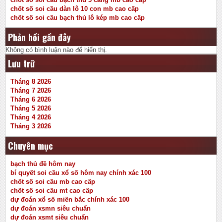
chốt số soi cầu dàn lô 10 con mb cao cấp
chốt số soi cầu bạch thủ lô kép mb cao cấp
Phản hồi gần đây
Không có bình luận nào để hiển thị.
Lưu trữ
Tháng 8 2026
Tháng 7 2026
Tháng 6 2026
Tháng 5 2026
Tháng 4 2026
Tháng 3 2026
Chuyên mục
bạch thủ đề hôm nay
bí quyết soi cầu xổ số hôm nay chính xác 100
chốt số soi cầu mb cao cấp
chốt số soi cầu mt cao cấp
dự đoán xổ số miền bắc chính xác 100
dự đoán xsmn siêu chuẩn
dự đoán xsmt siêu chuẩn