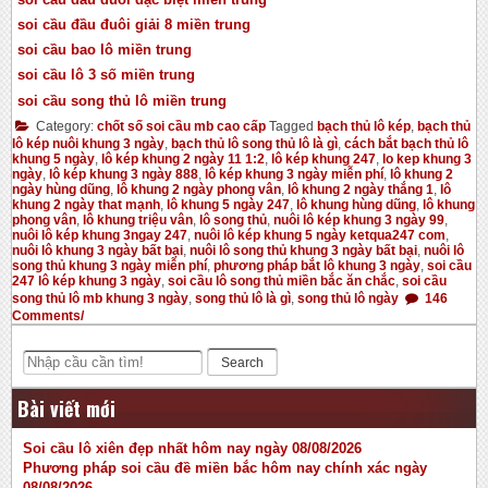
soi cầu đầu đuôi giải 8 miền trung
soi cầu bao lô miền trung
soi cầu lô 3 số miền trung
soi cầu song thủ lô miền trung
Category:
chốt số soi cầu mb cao cấp
Tagged
bạch thủ lô kép
,
bạch thủ
lô kép nuôi khung 3 ngày
,
bạch thủ lô song thủ lô là gì
,
cách bắt bạch thủ lô
khung 5 ngày
,
lô kép khung 2 ngày 11 1:2
,
lô kép khung 247
,
lo kep khung 3
ngày
,
lô kép khung 3 ngày 888
,
lô kép khung 3 ngày miễn phí
,
lô khung 2
ngày hùng dũng
,
lô khung 2 ngày phong vân
,
lô khung 2 ngày thắng 1
,
lô
khung 2 ngày that mạnh
,
lô khung 5 ngày 247
,
lô khung hùng dũng
,
lô khung
phong vân
,
lô khung triệu vân
,
lô song thủ
,
nuôi lô kép khung 3 ngày 99
,
nuôi lô kép khung 3ngay 247
,
nuôi lô kép khung 5 ngày ketqua247 com
,
nuôi lô khung 3 ngày bất bại
,
nuôi lô song thủ khung 3 ngày bất bại
,
nuôi lô
song thủ khung 3 ngày miễn phí
,
phương pháp bắt lô khung 3 ngày
,
soi cầu
247 lô kép khung 3 ngày
,
soi cầu lô song thủ miền bắc ăn chắc
,
soi cầu
song thủ lô mb khung 3 ngày
,
song thủ lô là gì
,
song thủ lô ngày
146
Comments/
Search
Bài viết mới
Soi cầu lô xiên đẹp nhất hôm nay ngày 08/08/2026
Phương pháp soi cầu đề miền bắc hôm nay chính xác ngày
08/08/2026