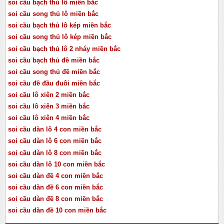
soi cầu bạch thủ lô miền bắc
soi cầu song thủ lô miền bắc
soi cầu bạch thủ lô kép miền bắc
soi cầu song thủ lô kép miền bắc
soi cầu bạch thủ lô 2 nháy miền bắc
soi cầu bạch thủ đề miền bắc
soi cầu song thủ đề miền bắc
soi cầu đề đầu đuôi miền bắc
soi cầu lô xiên 2 miền bắc
soi cầu lô xiên 3 miền bắc
soi cầu lô xiên 4 miền bắc
soi cầu dàn lô 4 con miền bắc
soi cầu dàn lô 6 con miền bắc
soi cầu dàn lô 8 con miền bắc
soi cầu dàn lô 10 con miền bắc
soi cầu dàn đề 4 con miền bắc
soi cầu dàn đề 6 con miền bắc
soi cầu dàn đề 8 con miền bắc
soi cầu dàn đề 10 con miền bắc