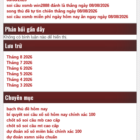
soi cầu xsmb win2888 đánh là thắng ngày 08/08/2026
song thủ đề tự tin chiến thắng ngày 08/08/2026
soi cầu xsmb miễn phí ngày hôm nay ăn ngay ngày 08/08/2026
Phản hồi gần đây
Không có bình luận nào để hiển thị.
Lưu trữ
Tháng 8 2026
Tháng 7 2026
Tháng 6 2026
Tháng 5 2026
Tháng 4 2026
Tháng 3 2026
Chuyên mục
bạch thủ đề hôm nay
bí quyết soi cầu xổ số hôm nay chính xác 100
chốt số soi cầu mb cao cấp
chốt số soi cầu mt cao cấp
dự đoán xổ số miền bắc chính xác 100
dự đoán xsmn siêu chuẩn