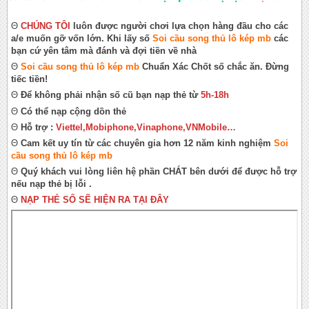
Θ
CHÚNG TÔI
luôn được người chơi lựa chọn hàng đầu cho các
a/e muốn gỡ vốn lớn. Khi lấy số
Soi cầu
song thủ lô kép mb
các
bạn cứ yên tâm mà đánh và đợi tiền về nhà
Θ
Soi cầu
song thủ lô kép mb
Chuẩn Xác Chốt số chắc ăn. Đừng
tiếc tiền!
Θ
Để không phải nhận số cũ bạn nạp thẻ từ
5h-18h
Θ
Có thể nạp cộng dồn thẻ
Θ
Hỗ trợ :
Viettel,Mobiphone,Vinaphone,VNMobile…
Θ
Cam kết uy tín từ các chuyên gia hơn 12 năm kinh nghiệm
Soi
cầu
song thủ lô kép mb
Θ
Quý khách vui lòng liên hệ phần CHÁT bên dưới để được hỗ trợ
nếu nạp thẻ bị lỗi .
Θ
NẠP THẺ SỐ SẼ HIỆN RA TẠI ĐÂY