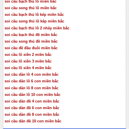
soi cầu bạch thủ lô miền bắc
soi cầu song thủ lô miền bắc
soi cầu bạch thủ lô kép miền bắc
soi cầu song thủ lô kép miền bắc
soi cầu bạch thủ lô 2 nháy miền bắc
soi cầu bạch thủ đề miền bắc
soi cầu song thủ đề miền bắc
soi cầu đề đầu đuôi miền bắc
soi cầu lô xiên 2 miền bắc
soi cầu lô xiên 3 miền bắc
soi cầu lô xiên 4 miền bắc
soi cầu dàn lô 4 con miền bắc
soi cầu dàn lô 6 con miền bắc
soi cầu dàn lô 8 con miền bắc
soi cầu dàn lô 10 con miền bắc
soi cầu dàn đề 4 con miền bắc
soi cầu dàn đề 6 con miền bắc
soi cầu dàn đề 8 con miền bắc
soi cầu dàn đề 10 con miền bắc