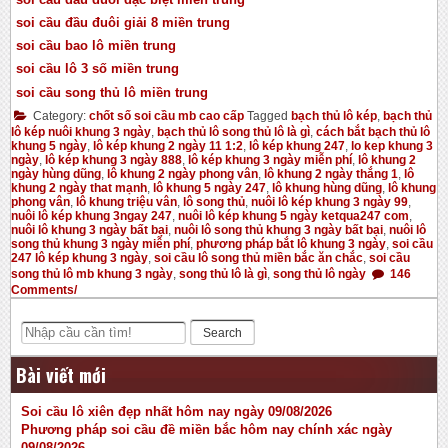
soi cầu đầu đuôi giải 8 miền trung
soi cầu bao lô miền trung
soi cầu lô 3 số miền trung
soi cầu song thủ lô miền trung
Category:
chốt số soi cầu mb cao cấp
Tagged
bạch thủ lô kép
,
bạch thủ
lô kép nuôi khung 3 ngày
,
bạch thủ lô song thủ lô là gì
,
cách bắt bạch thủ lô
khung 5 ngày
,
lô kép khung 2 ngày 11 1:2
,
lô kép khung 247
,
lo kep khung 3
ngày
,
lô kép khung 3 ngày 888
,
lô kép khung 3 ngày miễn phí
,
lô khung 2
ngày hùng dũng
,
lô khung 2 ngày phong vân
,
lô khung 2 ngày thắng 1
,
lô
khung 2 ngày that mạnh
,
lô khung 5 ngày 247
,
lô khung hùng dũng
,
lô khung
phong vân
,
lô khung triệu vân
,
lô song thủ
,
nuôi lô kép khung 3 ngày 99
,
nuôi lô kép khung 3ngay 247
,
nuôi lô kép khung 5 ngày ketqua247 com
,
nuôi lô khung 3 ngày bất bại
,
nuôi lô song thủ khung 3 ngày bất bại
,
nuôi lô
song thủ khung 3 ngày miễn phí
,
phương pháp bắt lô khung 3 ngày
,
soi cầu
247 lô kép khung 3 ngày
,
soi cầu lô song thủ miền bắc ăn chắc
,
soi cầu
song thủ lô mb khung 3 ngày
,
song thủ lô là gì
,
song thủ lô ngày
146
Comments/
Search
Bài viết mới
Soi cầu lô xiên đẹp nhất hôm nay ngày 09/08/2026
Phương pháp soi cầu đề miền bắc hôm nay chính xác ngày
09/08/2026